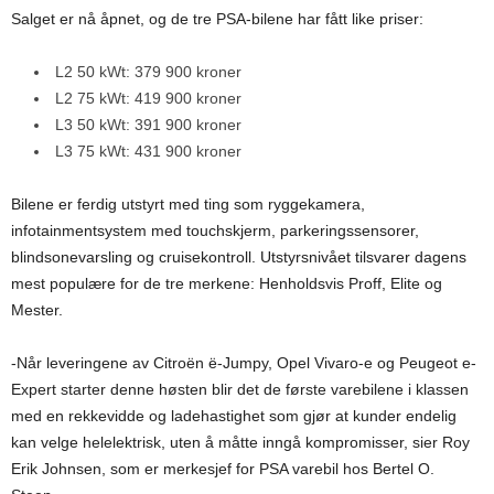
Salget er nå åpnet, og de tre PSA-bilene har fått like priser:
L2 50 kWt: 379 900 kroner
L2 75 kWt: 419 900 kroner
L3 50 kWt: 391 900 kroner
L3 75 kWt: 431 900 kroner
Bilene er ferdig utstyrt med ting som ryggekamera,
infotainmentsystem med touchskjerm, parkeringssensorer,
blindsonevarsling og cruisekontroll. Utstyrsnivået tilsvarer dagens
mest populære for de tre merkene: Henholdsvis Proff, Elite og
Mester.
-Når leveringene av Citroën ë-Jumpy, Opel Vivaro-e og Peugeot e-
Expert starter denne høsten blir det de første varebilene i klassen
med en rekkevidde og ladehastighet som gjør at kunder endelig
kan velge helelektrisk, uten å måtte inngå kompromisser, sier Roy
Erik Johnsen, som er merkesjef for PSA varebil hos Bertel O.