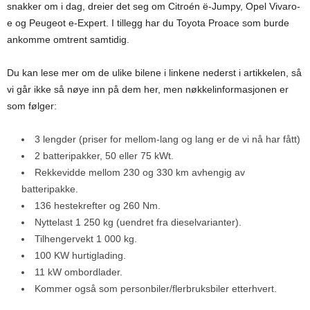
snakker om i dag, dreier det seg om Citroén ë-Jumpy, Opel Vivaro-
e og Peugeot e-Expert. I tillegg har du Toyota Proace som burde
ankomme omtrent samtidig.
Du kan lese mer om de ulike bilene i linkene nederst i artikkelen, så
vi går ikke så nøye inn på dem her, men nøkkelinformasjonen er
som følger:
3 lengder (priser for mellom-lang og lang er de vi nå har fått)
2 batteripakker, 50 eller 75 kWt.
Rekkevidde mellom 230 og 330 km avhengig av
batteripakke.
136 hestekrefter og 260 Nm.
Nyttelast 1 250 kg (uendret fra dieselvarianter).
Tilhengervekt 1 000 kg.
100 KW hurtiglading.
11 kW ombordlader.
Kommer også som personbiler/flerbruksbiler etterhvert.