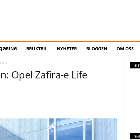
KJØRING
BRUKTBIL
NYHETER
BLOGGEN
OM OSS
e Life
SI
en: Opel Zafira-e Life
Sis