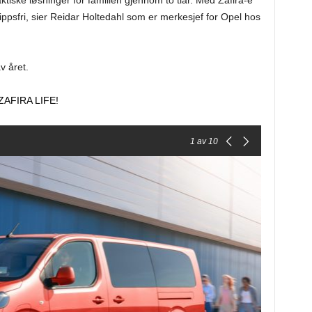
praktiske løsninger for familien gjennom to tiår. Med Zafira-e
slippsfri, sier Reidar Holtedahl som er merkesjef for Opel hos
v året.
AFIRA LIFE!
1
av 10