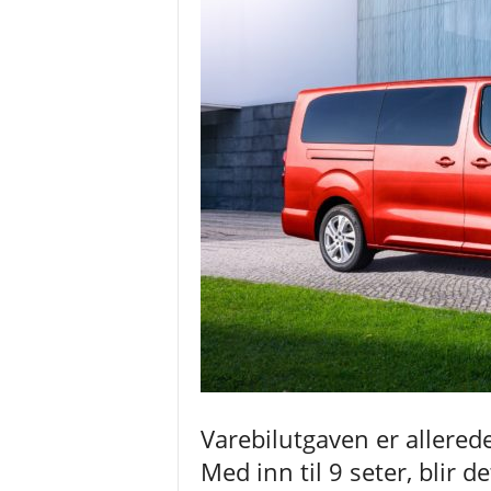
t
e
s
t
e
r
o
g
n
y
h
e
t
e
r
Varebilutgaven er allered
Med inn til 9 seter, blir d