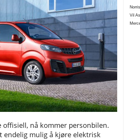
Norris
Vil A
Merce
e offisiell, nå kommer personbilen.
et endelig mulig å kjøre elektrisk