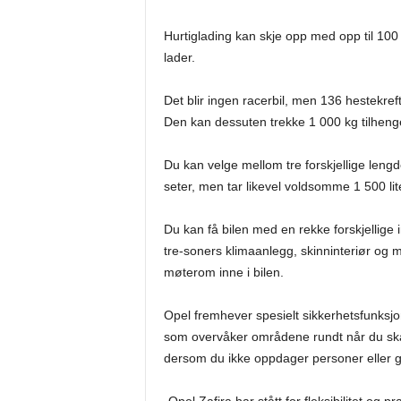
Hurtiglading kan skje opp med opp til 10
lader.
Det blir ingen racerbil, men 136 hestekr
Den kan dessuten trekke 1 000 kg tilheng
Du kan velge mellom tre forskjellige lengd
seter, men tar likevel voldsomme 1 500 lit
Du kan få bilen med en rekke forskjellige 
tre-soners klimaanlegg, skinninteriør og m
møterom inne i bilen.
Opel fremhever spesielt sikkerhetsfunksj
som overvåker områdene rundt når du ska
dersom du ikke oppdager personer eller gj