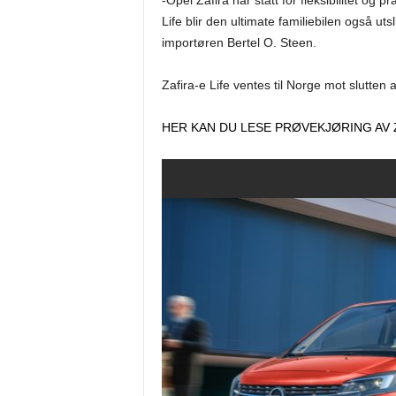
-Opel Zafira har stått for fleksibilitet og 
Life blir den ultimate familiebilen også ut
importøren Bertel O. Steen.
Zafira-e Life ventes til Norge mot slutten a
HER KAN DU LESE PRØVEKJØRING AV Z