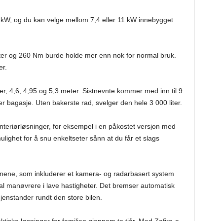
0 kW, og du kan velge mellom 7,4 eller 11 kW innebygget
efter og 260 Nm burde holde mer enn nok for normal bruk.
er.
er, 4,6, 4,95 og 5,3 meter. Sistnevnte kommer med inn til 9
er bagasje. Uten bakerste rad, svelger den hele 3 000 liter.
interiørløsninger, for eksempel i en påkostet versjon med
ulighet for å snu enkeltseter sånn at du får et slags
onene, som inkluderer et kamera- og radarbasert system
l manøvrere i lave hastigheter. Det bremser automatisk
enstander rundt den store bilen.