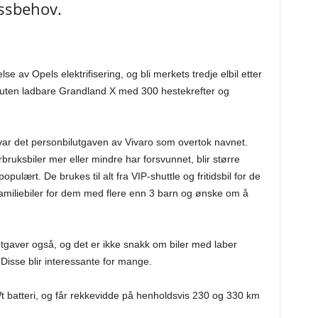
assbehov.
e av Opels elektrifisering, og bli merkets tredje elbil etter
suten ladbare Grandland X med 300 hestekrefter og
ar det personbilutgaven av Vivaro som overtok navnet.
rbruksbiler mer eller mindre har forsvunnet, blir større
pulært. De brukes til alt fra VIP-shuttle og fritidsbil for de
familiebiler for dem med flere enn 3 barn og ønske om å
tgaver også, og det er ikke snakk om biler med laber
Disse blir interessante for mange.
t batteri, og får rekkevidde på henholdsvis 230 og 330 km