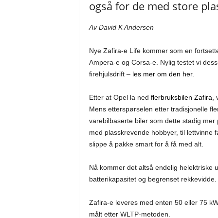
også for de med store pl
Av David K Andersen
Nye Zafira-e Life kommer som en fortsettels
Ampera-e og Corsa-e. Nylig testet vi des
firehjulsdrift –
les mer om den her.
Etter at Opel la ned
flerbruksbilen Zafira,
v
Mens etterspørselen etter tradisjonelle fle
varebilbaserte biler som dette stadig mer po
med plasskrevende hobbyer, til lettvinne 
slippe å pakke smart for å få med alt.
Nå kommer det altså endelig helektriske u
batterikapasitet og begrenset rekkevidde. 
Zafira-e leveres med enten 50 eller 75 kW
målt etter WLTP-metoden.