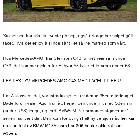
Suksessen har ikke latt vente på seg, også i Norge har salget gått i
taket. Hvis det er lov å si noe sånt i et så lite marked som vårt.
Hos Mercedes-AMG, har biler som C43 funnet veien inn under
C63, det samme gjelder for E, hvor 53 fyller et tomrom under 63.
LES TEST AV MERCEDES-AMG C43 MED FACELIFT HER!
For A-klassens del, var introduksjonen av denne 35en etterlengtet.
Både fordi rivalen Audi har fått herje noenlunde fritt med S3en sin
(under RS3) lenge, og fordi BMWs M Performance-utgaver av 1-
serien har vært der. Den kom for øvrig i helt ny versjon i år,
her kan
du lese test av BMW M135i som har 306 hester akkurat som
A35en
.