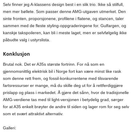
Selv finner jeg A-klassens design best i en slik trio. Ikke så stilfull,
men mer bøllete. Som passer denne AMG-utgaven utmerket. Den
sinte fronten, proporsjonene, profilene i flatene, og stancen, taler
sammen med de fleste styling-oppgraderingene for. Gulfargen, og
kanskje takspoileren, kan bli i meste laget, men er selvfølgelig ikke
påbudte valg i ustyrslista.
Konklusjon
Brutal nok. Det er A35s største fortrinn. For nå som en
gjennomsnittlig elektrisk bil i Norge fort kan være minst like rask
som denne rett frem, og fossil-konkurrentene med tilsvarende
fartsressurser er mange, må du skille deg ut for å rettferdiggjøre
prislapp og plass i markedet. Å gjøre det sånn, hvor de tradisjonelle
AMG-verdiene tas med til light-versjonen i betydelig grad, sørger
for at A35 enkelt brøyter de andre til siden og lager rom for seg selv
som et svært attraktivt alternativ.
Galleri: