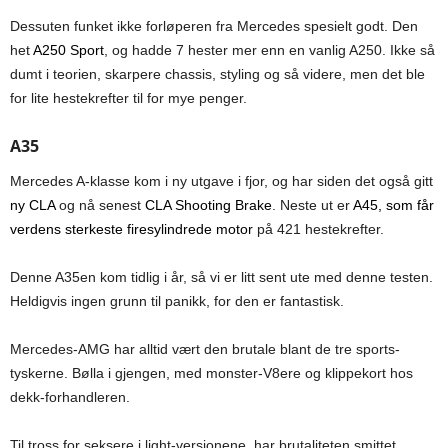
Dessuten funket ikke forløperen fra Mercedes spesielt godt. Den
het
A250 Sport
, og hadde 7 hester mer enn en vanlig A250. Ikke så
dumt i teorien, skarpere chassis, styling og så videre, men det ble
for lite hestekrefter til for mye penger.
A35
Mercedes A-klasse kom i ny utgave i fjor, og har siden det også gitt
ny CLA
og nå senest
CLA Shooting Brake
. Neste ut er
A45, som får
verdens sterkeste firesylindrede motor
på 421 hestekrefter.
Denne A35en kom tidlig i år, så vi er litt sent ute med denne testen.
Heldigvis ingen grunn til panikk, for den er fantastisk.
Mercedes-AMG har alltid vært den brutale blant de tre sports-
tyskerne. Bølla i gjengen, med monster-V8ere og klippekort hos
dekk-forhandleren.
Til tross for seksere i light-versjonene, har brutaliteten smittet