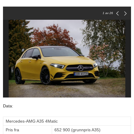
1
av 26
Data:
Mercedes-AMG A35 4Matic
Pris fra
652 900 (grunnpris A35)