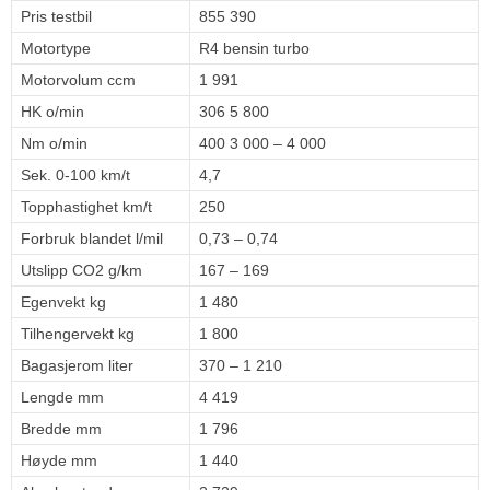
Pris testbil
855 390
Motortype
R4 bensin turbo
Motorvolum ccm
1 991
HK o/min
306 5 800
Nm o/min
400 3 000 – 4 000
Sek. 0-100 km/t
4,7
Topphastighet km/t
250
Forbruk blandet l/mil
0,73 – 0,74
Utslipp CO2 g/km
167 – 169
Egenvekt kg
1 480
Tilhengervekt kg
1 800
Bagasjerom liter
370 – 1 210
Lengde mm
4 419
Bredde mm
1 796
Høyde mm
1 440