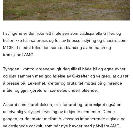
I svingene er den ikke lett i følelsen som tradisjonelle GTIer, og
heller ikke fullt så presis og full av finesse i styring og chassis som
M135i. I stedet føles den som en blanding av hothatch og
tradisjonell AMG.
Tyngden i kontrollorganene, gir deg tillit til både bil og egne evner,
og gjør sammen med god følelse av G-krefter og veigrep, at du tør
å presse på. Lekenhet, krefter og brutalitet møtes på glimrende
måte, og gjør kjøreturen særdeles underholdende.
Akkurat som kjørefølelsen, er interiøret og førermiljøet også en
usedvanlig vellykket krysning av to kjente elementer. Denne
gangen, er det møtet mellom A-klassens imponerende digitale og
veldesignede cockpit, som når nye høyder med påfyll fra AMG.