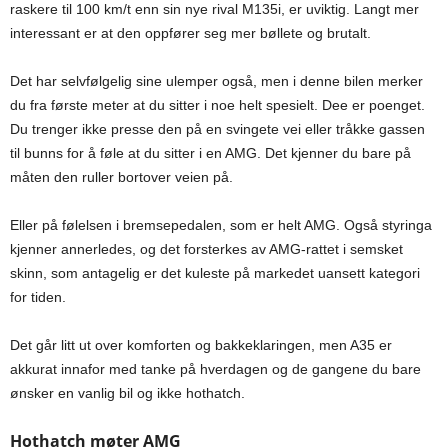
raskere til 100 km/t enn sin nye rival M135i, er uviktig. Langt mer
interessant er at den oppfører seg mer bøllete og brutalt.
Det har selvfølgelig sine ulemper også, men i denne bilen merker
du fra første meter at du sitter i noe helt spesielt. Dee er poenget.
Du trenger ikke presse den på en svingete vei eller tråkke gassen
til bunns for å føle at du sitter i en AMG. Det kjenner du bare på
måten den ruller bortover veien på.
Eller på følelsen i bremsepedalen, som er helt AMG. Også styringa
kjenner annerledes, og det forsterkes av AMG-rattet i semsket
skinn, som antagelig er det kuleste på markedet uansett kategori
for tiden.
Det går litt ut over komforten og bakkeklaringen, men A35 er
akkurat innafor med tanke på hverdagen og de gangene du bare
ønsker en vanlig bil og ikke hothatch.
Hothatch møter AMG