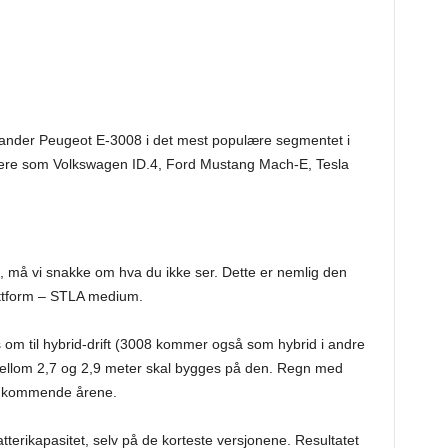
ander Peugeot E-3008 i det mest populære segmentet i
ere som Volkswagen ID.4, Ford Mustang Mach-E, Tesla
, må vi snakke om hva du ikke ser. Dette er nemlig den
plattform – STLA medium.
s om til hybrid-drift (3008 kommer også som hybrid i andre
ellom 2,7 og 2,9 meter skal bygges på den. Regn med
de kommende årene.
batterikapasitet, selv på de korteste versjonene. Resultatet