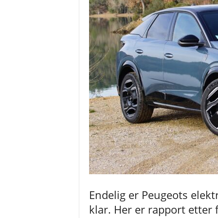
t
e
s
t
e
r
o
g
n
y
h
e
t
e
r
Endelig er Peugeots elekt
klar. Her er rapport etter 