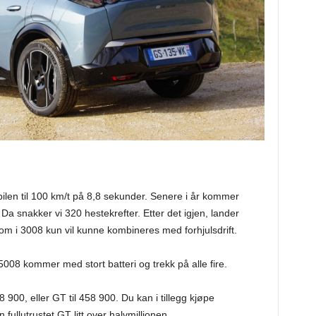
ilen til 100 km/t på 8,8 sekunder. Senere i år kommer
a snakker vi 320 hestekrefter. Etter det igjen, lander
m i 3008 kun vil kunne kombineres med forhjulsdrift.
08 kommer med stort batteri og trekk på alle fire.
8 900, eller GT til 458 900. Du kan i tillegg kjøpe
ullutrustet GT litt over halvmillionen.