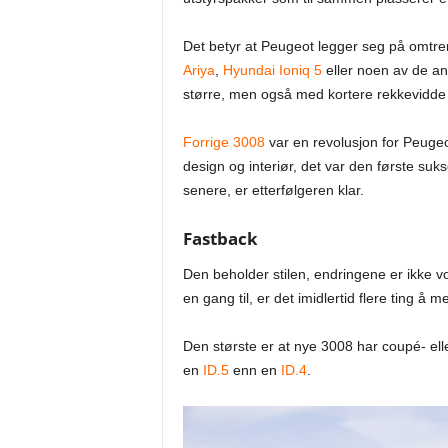
Det betyr at Peugeot legger seg på omtr
Ariya
,
Hyundai Ioniq 5
eller noen av de an
større, men også med kortere rekkevidde t
Forrige 3008
var en revolusjon for Peugeo
design og interiør, det var den første suks
senere, er etterfølgeren klar.
Fastback
Den beholder stilen, endringene er ikke v
en gang til, er det imidlertid flere ting å m
Den største er at nye 3008 har coupé- elle
en
ID.5
enn en
ID.4
.