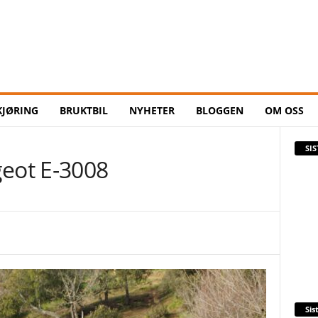
KJØRING
BRUKTBIL
NYHETER
BLOGGEN
OM OSS
SI
geot E-3008
Sis