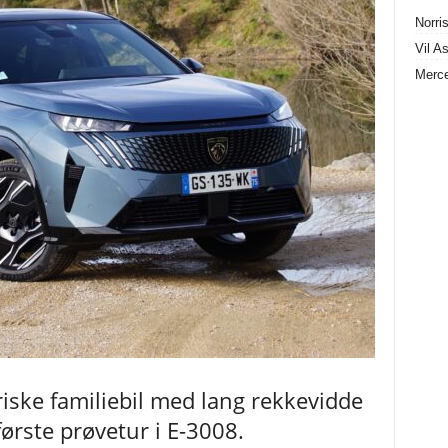
Norris
Vil A
Merce
riske familiebil med lang rekkevidde
første prøvetur i E-3008.