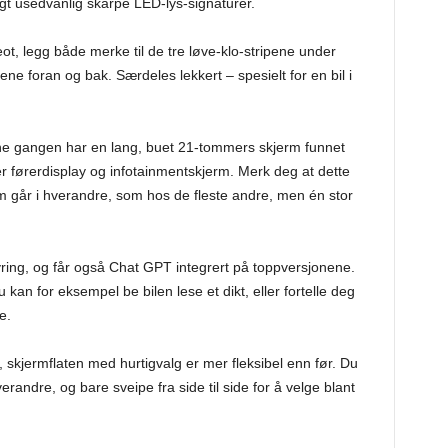
agt usedvanlig skarpe LED-lys-signaturer.
eot, legg både merke til de tre løve-klo-stripene under
ene foran og bak. Særdeles lekkert – spesielt for en bil i
enne gangen har en lang, buet 21-tommers skjerm funnet
er førerdisplay og infotainmentskjerm. Merk deg at dette
m går i hverandre, som hos de fleste andre, men én stor
ring, og får også Chat GPT integrert på toppversjonene.
an for eksempel be bilen lese et dikt, eller fortelle deg
e.
, skjermflaten med hurtigvalg er mer fleksibel enn før. Du
randre, og bare sveipe fra side til side for å velge blant