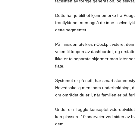
faceliften av forrige generasjon, og selvs
Dette har jo blitt et kjennemerke fra Peug
frontlyktene, men også de inne i selve lykt
dette segmentet.
På innsiden utvikles i-Cockpit videre, d
veien til toppen av dashbordet, og erstatt
ikke er to separate skjermer man later so
flate.
Systemet er på nett, har smart stemmesty
Hovedsakelig ment som underholdning, du k
om området du er i, når familien er på feri
Under er i-Toggle-konseptet videreutviklet
kan plassere 10 snarveier ved siden av hve
dem.