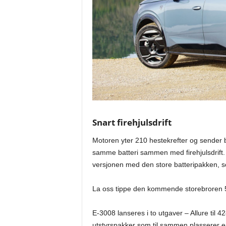
Snart firehjulsdrift
Motoren yter 210 hestekrefter og sender b
samme batteri sammen med firehjulsdrift. D
versjonen med den store batteripakken, so
La oss tippe den kommende storebroren 50
E-3008 lanseres i to utgaver – Allure til 42
utstyrspakker som til sammen plasserer en f