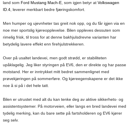
land som
Ford Mustang Mach-E
, som igjen betyr at
Volkswagen
ID.4
, leverer merkbart bedre fjæringskomfort.
Men humper og ujevnheter tas greit nok opp, og du får igjen via en
noe mer sportslig kjøreopplevelse. Bilen oppleves dessuten som
rimelig frisk, til tross for at denne bakhjulsdrevne varianten har
betydelig lavere effekt enn firehjulstrekkeren.
Over på usaltet landevei, men godt strødd, er stabiliteten
upåklagelig. Jeg liker styringen på EV6, den er direkte og har passe
motstand. Her er inntrykket mitt bedret sammenlignet med
prøvekjøringen på sommerføre. Og kjøreegenskapene er det ikke
noe å si på i det hele tatt.
Bilen er utrustet med alt du kan tenke deg av aktive sikkerhets- og
assistentsystemer. På motorveien, eller langs en bred landevei med
tydelig merking, kan du bare sette på fartsholderen og EV6 kjører
seg selv.