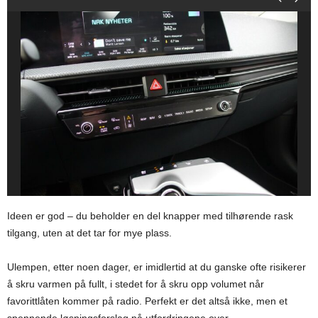
Ideen er god – du beholder en del knapper med tilhørende rask
tilgang, uten at det tar for mye plass.
Ulempen, etter noen dager, er imidlertid at du ganske ofte risikerer
å skru varmen på fullt, i stedet for å skru opp volumet når
favorittlåten kommer på radio. Perfekt er det altså ikke, men et