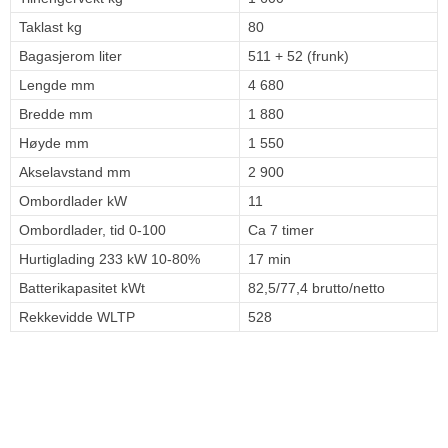
Taklast kg
80
Bagasjerom liter
511 + 52 (frunk)
Lengde mm
4 680
Bredde mm
1 880
Høyde mm
1 550
Akselavstand mm
2 900
Ombordlader kW
11
Ombordlader, tid 0-100
Ca 7 timer
Hurtiglading 233 kW 10-80%
17 min
Batterikapasitet kWt
82,5/77,4 brutto/netto
Rekkevidde WLTP
528