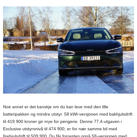
Noe annet er det kanskje om du kan leve med den lille
batteripakken og mindre utstyr. 58 kWt-versjonen med bakhjulsdrift
til 419 900 kroner gir mye for pengene. Denne 77,4-utgaven i
Exclusive utstyrsnivå til 474 900, er for nær samme bil med
firehjulsdrift til 509 900. Du får forresten også 58-versjonen med