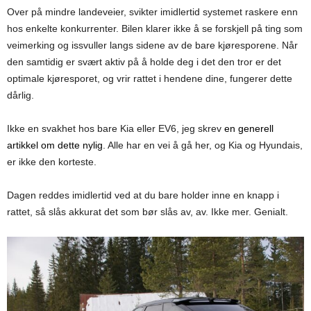
Over på mindre landeveier, svikter imidlertid systemet raskere enn
hos enkelte konkurrenter. Bilen klarer ikke å se forskjell på ting som
veimerking og issvuller langs sidene av de bare kjøresporene. Når
den samtidig er svært aktiv på å holde deg i det den tror er det
optimale kjøresporet, og vrir rattet i hendene dine, fungerer dette
dårlig.
Ikke en svakhet hos bare Kia eller EV6, jeg skrev
en generell
artikkel om dette nylig
. Alle har en vei å gå her, og Kia og Hyundais,
er ikke den korteste.
Dagen reddes imidlertid ved at du bare holder inne en knapp i
rattet, så slås akkurat det som bør slås av, av. Ikke mer. Genialt.