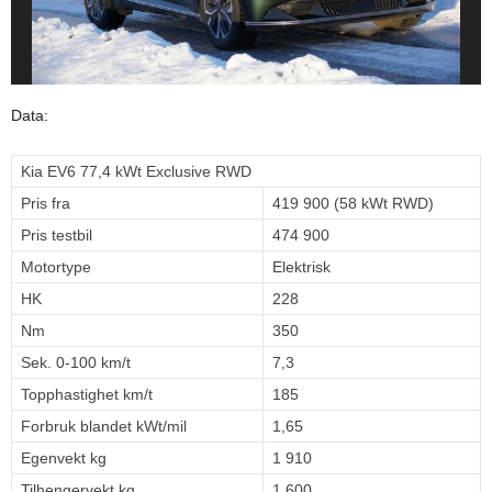
Data:
Kia EV6 77,4 kWt Exclusive RWD
Pris fra
419 900 (58 kWt RWD)
Pris testbil
474 900
Motortype
Elektrisk
HK
228
Nm
350
Sek. 0-100 km/t
7,3
Topphastighet km/t
185
Forbruk blandet kWt/mil
1,65
Egenvekt kg
1 910
Tilhengervekt kg
1 600