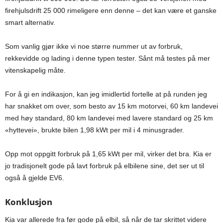
firehjulsdrift 25 000 rimeligere enn denne – det kan være et ganske
smart alternativ.
Som vanlig gjør ikke vi noe større nummer ut av forbruk,
rekkevidde og lading i denne typen tester. Sånt må testes på mer
vitenskapelig måte.
For å gi en indikasjon, kan jeg imidlertid fortelle at på runden jeg
har snakket om over, som besto av 15 km motorvei, 60 km landevei
med høy standard, 80 km landevei med lavere standard og 25 km
«hyttevei», brukte bilen 1,98 kWt per mil i 4 minusgrader.
Opp mot oppgitt forbruk på 1,65 kWt per mil, virker det bra. Kia er
jo tradisjonelt gode på lavt forbruk på elbilene sine, det ser ut til
også å gjelde EV6.
Konklusjon
Kia var allerede fra før gode på elbil, så når de tar skrittet videre