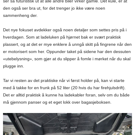
ser så futuristisk ut at alle andre biler virker gamle. Det kule, er at
den også ser bra ut, for det trenger jo ikke være noen
sammenheng der.
Det nye fokuset avdekker også noen detaljer som settes pris på i
hverdagen. Som at ladeluken på hjørnet bak er svært praktisk
plassert, og at det er mye enklere å unngå skitt på fingrene når den
er motorisert som her. Oppunder taket på sidene har den dessuten
«utebelysning», som gjør at du slipper å fomle i mørket når du skal
plugge inn.
Tar vi resten av det praktiske når vi først holder på, kan vi starte
med å takke for en frunk på 52 liter (20 hvis du har firehjulsdrift).
Det er alltid praktisk å kunne ha ladekabler foran, selv om du både
må gjennom panser og et eget lokk over bagasjeboksen.