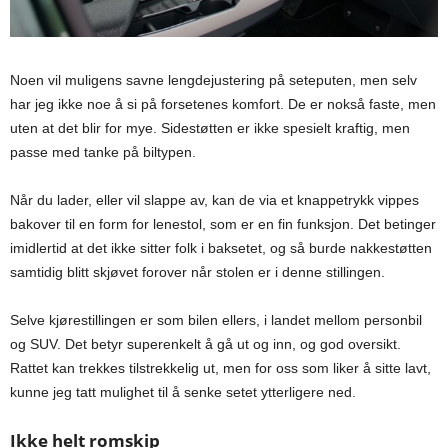
Noen vil muligens savne lengdejustering på seteputen, men selv
har jeg ikke noe å si på forsetenes komfort. De er nokså faste, men
uten at det blir for mye. Sidestøtten er ikke spesielt kraftig, men
passe med tanke på biltypen.
Når du lader, eller vil slappe av, kan de via et knappetrykk vippes
bakover til en form for lenestol, som er en fin funksjon. Det betinger
imidlertid at det ikke sitter folk i baksetet, og så burde nakkestøtten
samtidig blitt skjøvet forover når stolen er i denne stillingen.
Selve kjørestillingen er som bilen ellers, i landet mellom personbil
og SUV. Det betyr superenkelt å gå ut og inn, og god oversikt.
Rattet kan trekkes tilstrekkelig ut, men for oss som liker å sitte lavt,
kunne jeg tatt mulighet til å senke setet ytterligere ned.
Ikke helt romskip