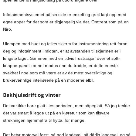
spennende løsningsforslag på utfordringene over.
Infotainmentsystemet på sin side er enkelt og greit lagt opp med
egne apper for det som er tilgjengelig via det. Omtrent som på en
Niro.
Ulempen med buet og felles skjerm for instrumentering rett foran
deg og infotainment i midten, er at avstanden til skjermen er i
lengste laget. Sammen med en tidvis frustrasjon over et soft-
knappe-panel i annet modus enn du trodde, er dette eneste
svakhet i noe som må være et av de mest oversiktlige og
brukervennlige interiørene på en moderne elbil.
Bakhjulsdrift og vinter
Det var ikke bare glatt i testperioden, men såpeglatt. Så jeg tenkte
det var smart å legge ut på en kjøretur som kan tilsvare
strekningen hjemmefra til hytta, for mange.
Det betyr motorvei først, så god landevei, så dårlig landevei, og så