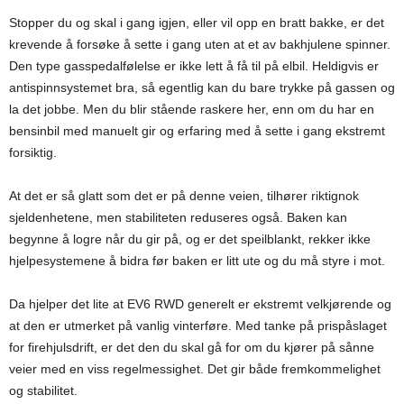
Stopper du og skal i gang igjen, eller vil opp en bratt bakke, er det
krevende å forsøke å sette i gang uten at et av bakhjulene spinner.
Den type gasspedalfølelse er ikke lett å få til på elbil. Heldigvis er
antispinnsystemet bra, så egentlig kan du bare trykke på gassen og
la det jobbe. Men du blir stående raskere her, enn om du har en
bensinbil med manuelt gir og erfaring med å sette i gang ekstremt
forsiktig.
At det er så glatt som det er på denne veien, tilhører riktignok
sjeldenhetene, men stabiliteten reduseres også. Baken kan
begynne å logre når du gir på, og er det speilblankt, rekker ikke
hjelpesystemene å bidra før baken er litt ute og du må styre i mot.
Da hjelper det lite at EV6 RWD generelt er ekstremt velkjørende og
at den er utmerket på vanlig vinterføre. Med tanke på prispåslaget
for firehjulsdrift, er det den du skal gå for om du kjører på sånne
veier med en viss regelmessighet. Det gir både fremkommelighet
og stabilitet.