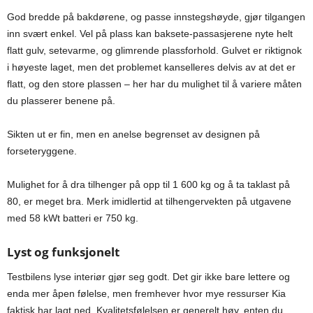
God bredde på bakdørene, og passe innstegshøyde, gjør tilgangen
inn svært enkel. Vel på plass kan baksete-passasjerene nyte helt
flatt gulv, setevarme, og glimrende plassforhold. Gulvet er riktignok
i høyeste laget, men det problemet kanselleres delvis av at det er
flatt, og den store plassen – her har du mulighet til å variere måten
du plasserer benene på.
Sikten ut er fin, men en anelse begrenset av designen på
forseteryggene.
Mulighet for å dra tilhenger på opp til 1 600 kg og å ta taklast på
80, er meget bra. Merk imidlertid at tilhengervekten på utgavene
med 58 kWt batteri er 750 kg.
Lyst og funksjonelt
Testbilens lyse interiør gjør seg godt. Det gir ikke bare lettere og
enda mer åpen følelse, men fremhever hvor mye ressurser Kia
faktisk har lagt ned. Kvalitetsfølelsen er generelt høy, enten du