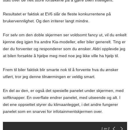
stått over de helt store forsøkene på å gjøre bilen intelligent.
Resultatet er faktisk at EV6 slår de fleste konkurrentene på
brukervennlighet. Og den irriterer langt mindre.
For selv om den doble skjermen ser voldsomt fancy ut, vil du enkelt
kjenne deg igjen fra andre Kia-modeller, eller biler generelt. Ting er
der du forventer og responderer som du ønsker. Aldri opplevde jeg
at bilen forsøkte å hjelpe meg med noe jeg ikke ville ha hjelp til.
Frem til biler faktisk blir smarte nok til å forvente hva du ønsker
utført, tror jeg denne tilnærmingen er veldig smart.
En del av den, er også det spesielle panelet under skjermen, med
softknapper. En overflate endrer panelet, med utseende og alt. I
det ene oppsettet styrer du klimaanlegget, i det andre fungerer
panelet som en snarvei for infotainmentskjermen over.
1
av 2