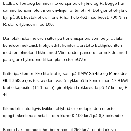
Ladbare Touareg kommer i to versjoner, eHybrid og R. Begge har
samme bensinmotor, men drivlinjen er tunet i R. Det gjør at eHybrid
byr på 381 hestekrefter, mens R har hele 462 med boost. 700 Nm i
R, slår eHybriden med 100.
Den elektriske motoren sitter på transmisjonen, som betyr at bilen
beholder mekanisk firehjulsdrift fremfor å erstatte bakhjulsdriften
med ren elmotor. I likhet med V6er under panseret, er nok det med
på å gjøre hybridene til komplette stor-SUVer.
Batteripakken er ikke like kraftig som på
BMW X5 45e
og
Mercedes
GLE 350de
(les test av dem ved å trykke på linkene), men 17,9 kWt
brutto kapasitet (14,1 netto), gir eHybrid rekkevidde på 47 km, og R
46.
Bilene blir naturligvis kvikke, eHybrid er foreløpig den eneste
oppgitt akselerasjonstall – den klarer 0-100 km/t på 6,3 sekunder.
Begge har topphastighet begrenset til 250 km/t, og det aktive