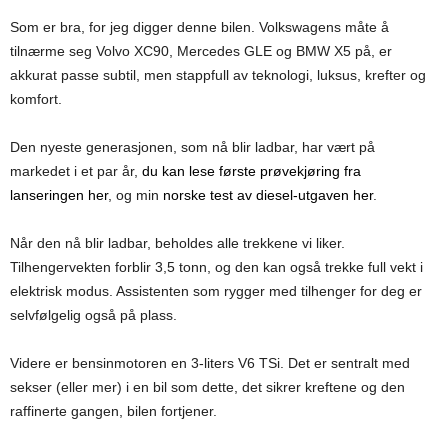
Som er bra, for jeg digger denne bilen. Volkswagens måte å
tilnærme seg Volvo XC90, Mercedes GLE og BMW X5 på, er
akkurat passe subtil, men stappfull av teknologi, luksus, krefter og
komfort.
Den nyeste generasjonen, som nå blir ladbar, har vært på
markedet i et par år,
du kan lese første prøvekjøring fra
lanseringen her
, og min
norske test av diesel-utgaven her
.
Når den nå blir ladbar, beholdes alle trekkene vi liker.
Tilhengervekten forblir 3,5 tonn, og den kan også trekke full vekt i
elektrisk modus. Assistenten som rygger med tilhenger for deg er
selvfølgelig også på plass.
Videre er bensinmotoren en 3-liters V6 TSi. Det er sentralt med
sekser (eller mer) i en bil som dette, det sikrer kreftene og den
raffinerte gangen, bilen fortjener.