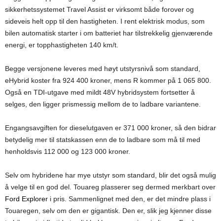
sikkerhetssystemet Travel Assist er virksomt både forover og
sideveis helt opp til den hastigheten. I rent elektrisk modus, som
bilen automatisk starter i om batteriet har tilstrekkelig gjenværende
energi, er topphastigheten 140 km/t.
Begge versjonene leveres med høyt utstyrsnivå som standard,
eHybrid koster fra 924 400 kroner, mens R kommer på 1 065 800.
Også en TDI-utgave med mildt 48V hybridsystem fortsetter å
selges, den ligger prismessig mellom de to ladbare variantene.
Engangsavgiften for dieselutgaven er 371 000 kroner, så den bidrar
betydelig mer til statskassen enn de to ladbare som må til med
henholdsvis 112 000 og 123 000 kroner.
Selv om hybridene har mye utstyr som standard, blir det også mulig
å velge til en god del. Touareg plasserer seg dermed merkbart over
Ford Explorer
i pris. Sammenlignet med den, er det mindre plass i
Touaregen, selv om den er gigantisk. Den er, slik jeg kjenner disse