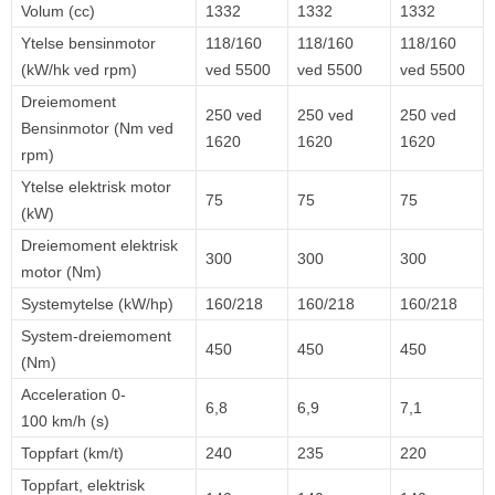
Volum (cc)
1332
1332
1332
Ytelse bensinmotor
118/160
118/160
118/160
(kW/hk ved rpm)
ved 5500
ved 5500
ved 5500
Dreiemoment
250 ved
250 ved
250 ved
Bensinmotor (Nm ved
1620
1620
1620
rpm)
Ytelse elektrisk motor
75
75
75
(kW)
Dreiemoment elektrisk
300
300
300
motor (Nm)
Systemytelse (kW/hp)
160/218
160/218
160/218
System-dreiemoment
450
450
450
(Nm)
Acceleration 0-
6,8
6,9
7,1
100 km/h (s)
Toppfart (km/t)
240
235
220
Toppfart, elektrisk