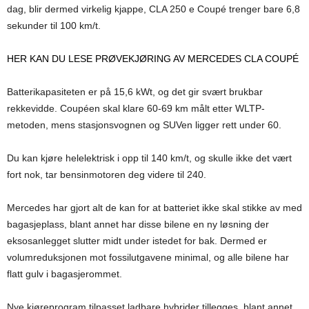
dag, blir dermed virkelig kjappe, CLA 250 e Coupé trenger bare 6,8
sekunder til 100 km/t.
HER KAN DU LESE PRØVEKJØRING AV MERCEDES CLA COUPÉ
Batterikapasiteten er på 15,6 kWt, og det gir svært brukbar
rekkevidde. Coupéen skal klare 60-69 km målt etter WLTP-
metoden, mens stasjonsvognen og SUVen ligger rett under 60.
Du kan kjøre helelektrisk i opp til 140 km/t, og skulle ikke det vært
fort nok, tar bensinmotoren deg videre til 240.
Mercedes har gjort alt de kan for at batteriet ikke skal stikke av med
bagasjeplass, blant annet har disse bilene en ny løsning der
eksosanlegget slutter midt under istedet for bak. Dermed er
volumreduksjonen mot fossilutgavene minimal, og alle bilene har
flatt gulv i bagasjerommet.
Nye kjøreprogram tilpasset ladbare hybrider tillegges, blant annet