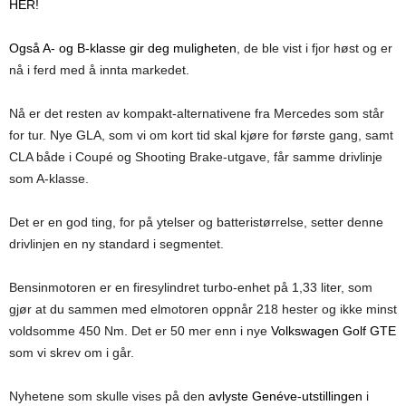
HER!
Også A- og B-klasse gir deg muligheten
, de ble vist i fjor høst og er
nå i ferd med å innta markedet.
Nå er det resten av kompakt-alternativene fra Mercedes som står
for tur. Nye GLA, som vi om kort tid skal kjøre for første gang, samt
CLA både i Coupé og Shooting Brake-utgave, får samme drivlinje
som A-klasse.
Det er en god ting, for på ytelser og batteristørrelse, setter denne
drivlinjen en ny standard i segmentet.
Bensinmotoren er en firesylindret turbo-enhet på 1,33 liter, som
gjør at du sammen med elmotoren oppnår 218 hester og ikke minst
voldsomme 450 Nm. Det er 50 mer enn i nye
Volkswagen Golf GTE
som vi skrev om i går.
Nyhetene som skulle vises på den
avlyste Genéve-utstillingen
i