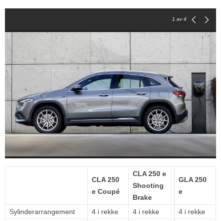
1
av 4
CLA 250 e
CLA 250
GLA 250
Shooting
e Coupé
e
Brake
Sylinderarrangement
4 i rekke
4 i rekke
4 i rekke