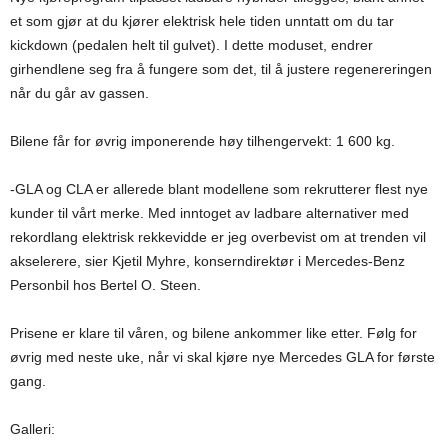
et som gjør at du kjører elektrisk hele tiden unntatt om du tar
kickdown (pedalen helt til gulvet). I dette moduset, endrer
girhendlene seg fra å fungere som det, til å justere regenereringen
når du går av gassen.
Bilene får for øvrig imponerende høy tilhengervekt: 1 600 kg.
-GLA og CLA er allerede blant modellene som rekrutterer flest nye
kunder til vårt merke. Med inntoget av ladbare alternativer med
rekordlang elektrisk rekkevidde er jeg overbevist om at trenden vil
akselerere, sier Kjetil Myhre, konserndirektør i Mercedes-Benz
Personbil hos Bertel O. Steen.
Prisene er klare til våren, og bilene ankommer like etter. Følg for
øvrig med neste uke, når vi skal kjøre nye Mercedes GLA for første
gang.
Galleri: