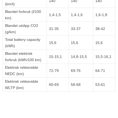
140
140
140
(km/t)
Blandet forbruk (l/100
1,4-1,5
1,4-1,6
1,6-1,8
km)
Blandet utslipp CO2
31-35
33-37
38-42
(g/km)
Total battery capacity
15,6
15,6
15,6
(kWh)
Blandet elektrisk
15-15,1
14,8-15,5
15,5-16,1
forbruk (kWh/100 km)
Elektrisk rekkevidde
72-79
69-76
64-71
NEDC (km)
Elektrisk rekkevidde
60-69
58-68
53-61
WLTP (km)