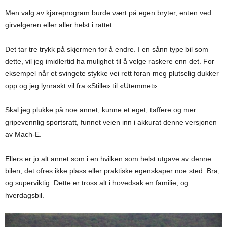
Men valg av kjøreprogram burde vært på egen bryter, enten ved
girvelgeren eller aller helst i rattet.
Det tar tre trykk på skjermen for å endre. I en sånn type bil som
dette, vil jeg imidlertid ha mulighet til å velge raskere enn det. For
eksempel når et svingete stykke vei rett foran meg plutselig dukker
opp og jeg lynraskt vil fra «Stille» til «Utemmet».
Skal jeg plukke på noe annet, kunne et eget, tøffere og mer
gripevennlig sportsratt, funnet veien inn i akkurat denne versjonen
av Mach-E.
Ellers er jo alt annet som i en hvilken som helst utgave av denne
bilen, det ofres ikke plass eller praktiske egenskaper noe sted. Bra,
og superviktig: Dette er tross alt i hovedsak en familie, og
hverdagsbil.