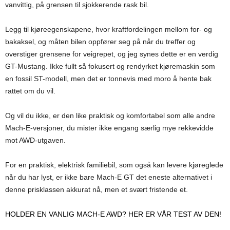
vanvittig, på grensen til sjokkerende rask bil.
Legg til kjøreegenskapene, hvor kraftfordelingen mellom for- og
bakaksel, og måten bilen oppfører seg på når du treffer og
overstiger grensene for veigrepet, og jeg synes dette er en verdig
GT-Mustang. Ikke fullt så fokusert og rendyrket kjøremaskin som
en fossil ST-modell, men det er tonnevis med moro å hente bak
rattet om du vil.
Og vil du ikke, er den like praktisk og komfortabel som alle andre
Mach-E-versjoner, du mister ikke engang særlig mye rekkevidde
mot AWD-utgaven.
For en praktisk, elektrisk familiebil, som også kan levere kjøreglede
når du har lyst, er ikke bare Mach-E GT det eneste alternativet i
denne prisklassen akkurat nå, men et svært fristende et.
HOLDER EN VANLIG MACH-E AWD? HER ER VÅR TEST AV DEN!