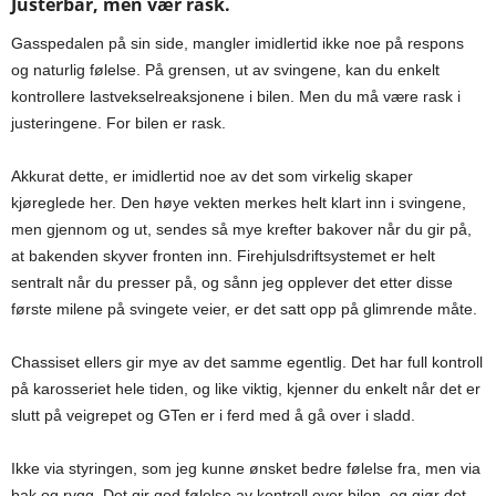
Justerbar, men vær rask.
Gasspedalen på sin side, mangler imidlertid ikke noe på respons
og naturlig følelse. På grensen, ut av svingene, kan du enkelt
kontrollere lastvekselreaksjonene i bilen. Men du må være rask i
justeringene. For bilen er rask.
Akkurat dette, er imidlertid noe av det som virkelig skaper
kjøreglede her. Den høye vekten merkes helt klart inn i svingene,
men gjennom og ut, sendes så mye krefter bakover når du gir på,
at bakenden skyver fronten inn. Firehjulsdriftsystemet er helt
sentralt når du presser på, og sånn jeg opplever det etter disse
første milene på svingete veier, er det satt opp på glimrende måte.
Chassiset ellers gir mye av det samme egentlig. Det har full kontroll
på karosseriet hele tiden, og like viktig, kjenner du enkelt når det er
slutt på veigrepet og GTen er i ferd med å gå over i sladd.
Ikke via styringen, som jeg kunne ønsket bedre følelse fra, men via
bak og rygg. Det gir god følelse av kontroll over bilen, og gjør det