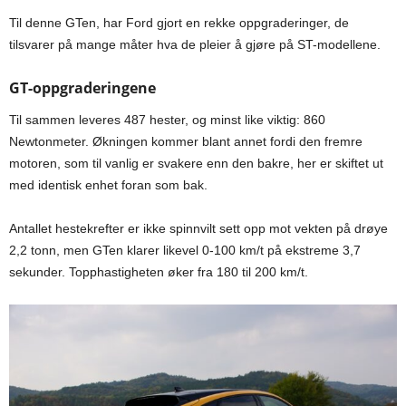
Til denne GTen, har Ford gjort en rekke oppgraderinger, de
tilsvarer på mange måter hva de pleier å gjøre på ST-modellene.
GT-oppgraderingene
Til sammen leveres 487 hester, og minst like viktig: 860
Newtonmeter. Økningen kommer blant annet fordi den fremre
motoren, som til vanlig er svakere enn den bakre, her er skiftet ut
med identisk enhet foran som bak.
Antallet hestekrefter er ikke spinnvilt sett opp mot vekten på drøye
2,2 tonn, men GTen klarer likevel 0-100 km/t på ekstreme 3,7
sekunder. Topphastigheten øker fra 180 til 200 km/t.