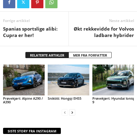
Forrige artikkel
Neste artikkel
Spanias sportslige alibi:
Økt rekkevidde for Volvos
Cupra er her!
ladbare hybrider
RELATERTE ARTIKLER
MER FRA FORFATTER
Prøvekjørt: Alpine A290 /
Sniktitt: Hongqi EHS5
Prøvekjørt: Hyundai Ioniq
A390
9
SISTE STORY FRA INSTAGRAM