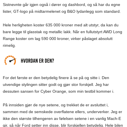
Sistnevnte går igjen også i dører og dashbord, og så har du egne
lister, GT-logo på midtarmelenet og B&O lydanlegg som standard.
Hele herligheten koster 635 000 kroner med alt utstyr, da kan du
bare legge til glasstak og metallic lakk. Når en fullutstyrt AWD Long
Range koster om lag 590 000 kroner, virker påslaget absolutt
rimelig.
For det første er den betydelig finere å se på og sitte i. Den
utvendige stylingen sitter godt og gjør stor forskjell. Jeg har
dessuten sansen for Cyber Orange, som min testbil kommer i.
På innsiden gjør de nye setene, og trekket de er avsluttet i,
sammen med de semskede overflatene ellers, underverker. Jeg er
ikke den største tilhengeren av følelsen setene i en vanlig Mach-E
gir, så når Ford setter inn disse, blir forskjellen betydelig. Hele bilen