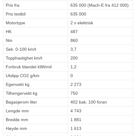
Pris fra
635 000 (Mach-E fra 412 000)
Pris testbil
635 000
Motortype
2 x elektrisk
HK
487
Nm
860
Sek. 0-100 km/t
3,7
Topphastighet km/t
200
Forbruk blandet kWt/mil
1,2
Utslipp CO2 g/km
0
Egenvekt kg
2 273
Tilhengervekt kg
750
Bagasjerom liter
402 bak, 100 foran
Lengde mm
4 743
Bredde mm
1 881
Høyde mm
1 613