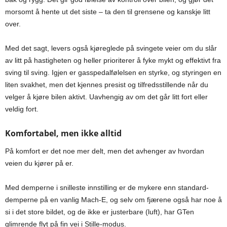
morsomt å hente ut det siste – ta den til grensene og kanskje litt
over.
Med det sagt, levers også kjøreglede på svingete veier om du slår
av litt på hastigheten og heller prioriterer å fyke mykt og effektivt fra
sving til sving. Igjen er gasspedalfølelsen en styrke, og styringen en
liten svakhet, men det kjennes presist og tilfredsstillende når du
velger å kjøre bilen aktivt. Uavhengig av om det går litt fort eller
veldig fort.
Komfortabel, men ikke alltid
På komfort er det noe mer delt, men det avhenger av hvordan
veien du kjører på er.
Med demperne i snilleste innstilling er de mykere enn standard-
demperne på en vanlig Mach-E, og selv om fjærene også har noe å
si i det store bildet, og de ikke er justerbare (luft), har GTen
glimrende flyt på fin vei i Stille-modus.