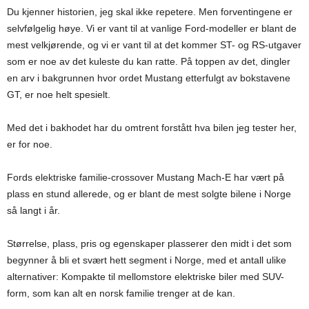
Du kjenner historien, jeg skal ikke repetere. Men forventingene er
selvfølgelig høye. Vi er vant til at vanlige Ford-modeller er blant de
mest velkjørende, og vi er vant til at det kommer ST- og RS-utgaver
som er noe av det kuleste du kan ratte. På toppen av det, dingler
en arv i bakgrunnen hvor ordet Mustang etterfulgt av bokstavene
GT, er noe helt spesielt.
Med det i bakhodet har du omtrent forstått hva bilen jeg tester her,
er for noe.
Fords elektriske familie-crossover Mustang Mach-E har vært på
plass en stund allerede, og er blant de mest solgte bilene i Norge
så langt i år.
Størrelse, plass, pris og egenskaper plasserer den midt i det som
begynner å bli et svært hett segment i Norge, med et antall ulike
alternativer: Kompakte til mellomstore elektriske biler med SUV-
form, som kan alt en norsk familie trenger at de kan.