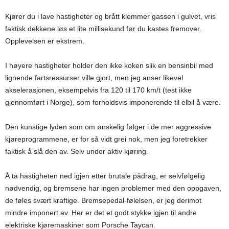
Kjører du i lave hastigheter og brått klemmer gassen i gulvet, vris
faktisk dekkene løs et lite millisekund før du kastes fremover.
Opplevelsen er ekstrem.
I høyere hastigheter holder den ikke koken slik en bensinbil med
lignende fartsressurser ville gjort, men jeg anser likevel
akselerasjonen, eksempelvis fra 120 til 170 km/t (test ikke
gjennomført i Norge), som forholdsvis imponerende til elbil å være.
Den kunstige lyden som om ønskelig følger i de mer aggressive
kjøreprogrammene, er for så vidt grei nok, men jeg foretrekker
faktisk å slå den av. Selv under aktiv kjøring.
Å ta hastigheten ned igjen etter brutale pådrag, er selvfølgelig
nødvendig, og bremsene har ingen problemer med den oppgaven,
de føles svært kraftige. Bremsepedal-følelsen, er jeg derimot
mindre imponert av. Her er det et godt stykke igjen til andre
elektriske kjøremaskiner som Porsche Taycan.