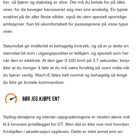
her, så fjærer og stabstag er stive. Det må du betale for på slike
veier, for da beveger karosseriet seg mer enn ønskelig. En typisk
svakhet på de aller fleste elbiler, også de uten spesielt sportslige
ambisjoner. Kan bli ukomfortabelt for passasjerene på visse typer
veier.
Støynivået gir imidlertid et behagelig inntrykk, og så er jo dette en
størrelse bil som i utgangspunktet er lettkjørt, og spesielt som her
når den er elektrisk. At den gjør 0-100 km/t på 3,7 sekunder, betyr
ikke at du trenger å føle at du må være forsiktig på noen måte når
du kjører vanlig. Mach-E føles helt normal og behagelig så lenge
du ikke gir brutale kommandoer.
Styling-detaljene og interiør-oppgraderingene er nesten alene nok
til å forsvare pristillegget for GT. Men det er ikke noe mot hvordan
forskjellen i akselerasjon oppleves. Dette er intet annet enn en