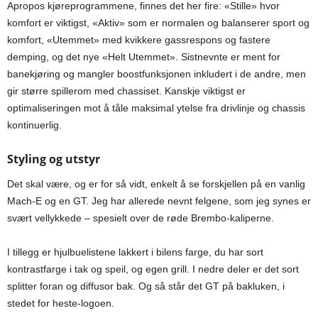
Apropos kjøreprogrammene, finnes det her fire: «Stille» hvor
komfort er viktigst, «Aktiv» som er normalen og balanserer sport og
komfort, «Utemmet» med kvikkere gassrespons og fastere
demping, og det nye «Helt Utemmet». Sistnevnte er ment for
banekjøring og mangler boostfunksjonen inkludert i de andre, men
gir større spillerom med chassiset. Kanskje viktigst er
optimaliseringen mot å tåle maksimal ytelse fra drivlinje og chassis
kontinuerlig.
Styling og utstyr
Det skal være, og er for så vidt, enkelt å se forskjellen på en vanlig
Mach-E og en GT. Jeg har allerede nevnt felgene, som jeg synes er
svært vellykkede – spesielt over de røde Brembo-kaliperne.
I tillegg er hjulbuelistene lakkert i bilens farge, du har sort
kontrastfarge i tak og speil, og egen grill. I nedre deler er det sort
splitter foran og diffusor bak. Og så står det GT på bakluken, i
stedet for heste-logoen.