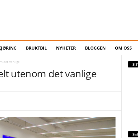
KJØRING
BRUKTBIL
NYHETER
BLOGGEN
OM OSS
om det vanlige
SI
elt utenom det vanlige
Sis