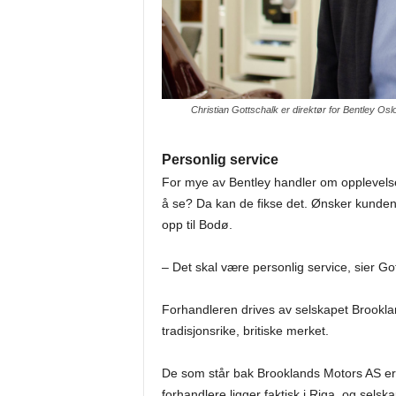
Christian Gottschalk er direktør for Bentley Os
Personlig service
For mye av Bentley handler om opplevelsen
å se? Da kan de fikse det. Ønsker kunden 
opp til Bodø.
– Det skal være personlig service, sier Go
Forhandleren drives av selskapet Brooklan
tradisjonsrike, britiske merket.
De som står bak Brooklands Motors AS er 
forhandlere ligger faktisk i Riga, og sels