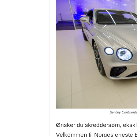
t
e
s
t
e
r
o
g
n
y
h
e
t
e
r
Bentley Continenta
Ønsker du skreddersøm, eksklus
Velkommen til Norges eneste B