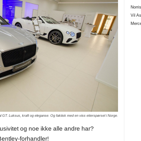
Norris
Vil A
Merce
l GT. Luksus, kraft og eleganse. Og faktisk med en viss etterspørsel i Norge.
ivitet og noe ikke alle andre har?
entley-forhandler!