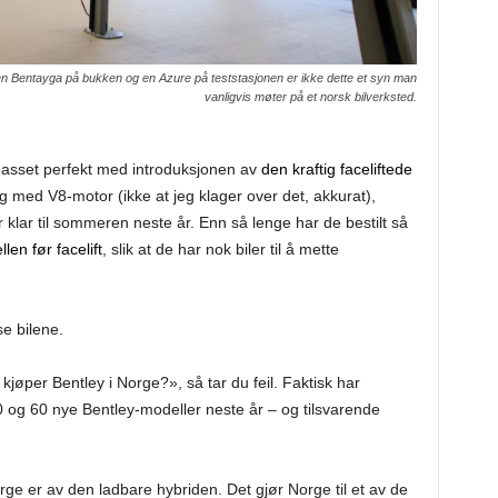
en Bentayga på bukken og en Azure på teststasjonen er ikke dette et syn man
vanligvis møter på et norsk bilverksted.
passet perfekt med introduksjonen av
den kraftig faceliftede
ig med V8-motor (ikke at jeg klager over det, akkurat),
klar til sommeren neste år. Enn så lenge har de bestilt så
en før facelift
, slik at de har nok biler til å mette
se bilene.
jøper Bentley i Norge?», så tar du feil. Faktisk har
 og 60 nye Bentley-modeller neste år – og tilsvarende
ge er av den ladbare hybriden. Det gjør Norge til et av de