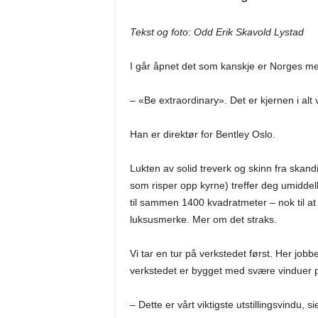
Tekst og foto: Odd Erik Skavold Lystad
I går åpnet det som kanskje er Norges mes
– «Be extraordinary». Det er kjernen i alt 
Han er direktør for Bentley Oslo.
Lukten av solid treverk og skinn fra skan
som risper opp kyrne) treffer deg umiddelb
til sammen 1400 kvadratmeter – nok til a
luksusmerke. Mer om det straks.
Vi tar en tur på verkstedet først. Her job
verkstedet er bygget med svære vinduer p
– Dette er vårt viktigste utstillingsvindu, s