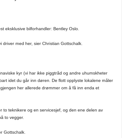
t eksklusive bilforhandler: Bentley Oslo.
vi driver med her, sier Christian Gottschalk.
dinaviske kyr (vi har ikke piggtråd og andre uhumskheter
art idet du går inn døren. De flott opplyste lokalene måler
t gjengen her allerede drømmer om å få inn enda et
ber to teknikere og en servicesjef, og den ene delen av
å to vegger.
ier Gottschalk.