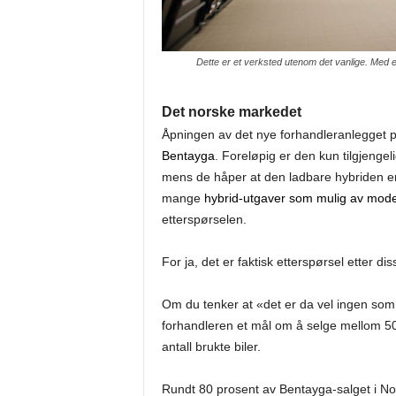
Dette er et verksted utenom det vanlige. Med 
Det norske markedet
Åpningen av det nye forhandleranlegget 
Bentayga
. Foreløpig er den kun tilgjengel
mens de håper at den ladbare hybriden er 
mange
hybrid-utgaver som mulig av modell
etterspørselen.
For ja, det er faktisk etterspørsel etter dis
Om du tenker at «det er da vel ingen som k
forhandleren et mål om å selge mellom 50
antall brukte biler.
Rundt 80 prosent av Bentayga-salget i Nor