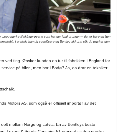
lo. Legg merke til skinnprøvene som henger i bakgrunnen – det er bare en liten
smakebit. I praksis kan du spesifisere en Bentley akkurat slik du ønsker den.
 ved ting. Ønsker kunden en tur til fabrikken i England for
service på bilen, men bor i Bodø? Ja, da drar en tekniker
ttschalk.
ds Motors AS, som også er offisiell importør av det
delt mellom Norge og Latvia. En av Bentleys beste
kapet Luxury & Sports Cars eier 51 prosent av den norske