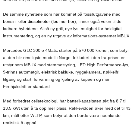
De samme nyhetene som har kommet på fossilutgavene med
bensin- eller dieselmotor (les mer her)
, finner også veien til de
ladbare hybridene. Altså ny grill, nye lys, mulighet for heldigital
instrumentering, og en ny utgave av informasjons-systemet MBUX.
Mercedes GLC 300 e 4Matic starter på 570 000 kroner, som betyr
at den blir rimeligste modell i Norge. Inkludert i den fra-prisen er
utstyr som MBUX med stemmestyring, LED High Performance-lys,
9-trinns automatgir, elektrisk bakluke, ryggekamera, nøkkelfri
tilgang og start, forvarming og kjøling av kupéen og mer.
Firehjulsdrift er standard.
Med forbedret celleteknologi, har batterikapasiteten økt fra 8,7 til
13,5 kWt uten å ta opp mer plass. Rekkevidden øker med det til 43
km, målt etter WLTP, som betyr at den burde være noenlunde
realistisk å oppnå.