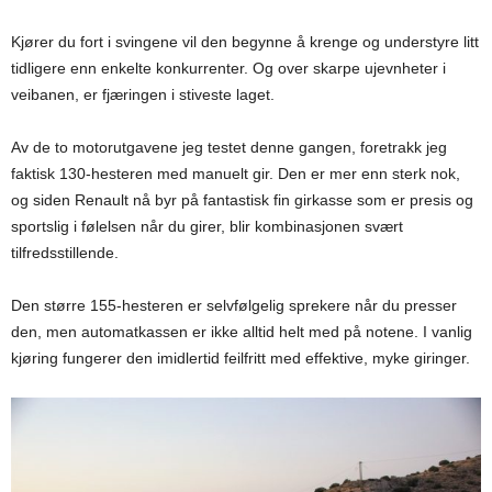
Kjører du fort i svingene vil den begynne å krenge og understyre litt
tidligere enn enkelte konkurrenter. Og over skarpe ujevnheter i
veibanen, er fjæringen i stiveste laget.
Av de to motorutgavene jeg testet denne gangen, foretrakk jeg
faktisk 130-hesteren med manuelt gir. Den er mer enn sterk nok,
og siden Renault nå byr på fantastisk fin girkasse som er presis og
sportslig i følelsen når du girer, blir kombinasjonen svært
tilfredsstillende.
Den større 155-hesteren er selvfølgelig sprekere når du presser
den, men automatkassen er ikke alltid helt med på notene. I vanlig
kjøring fungerer den imidlertid feilfritt med effektive, myke giringer.