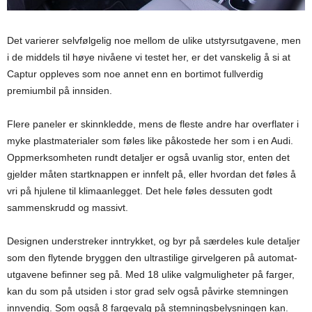
Det varierer selvfølgelig noe mellom de ulike utstyrsutgavene, men
i de middels til høye nivåene vi testet her, er det vanskelig å si at
Captur oppleves som noe annet enn en bortimot fullverdig
premiumbil på innsiden.
Flere paneler er skinnkledde, mens de fleste andre har overflater i
myke plastmaterialer som føles like påkostede her som i en Audi.
Oppmerksomheten rundt detaljer er også uvanlig stor, enten det
gjelder måten startknappen er innfelt på, eller hvordan det føles å
vri på hjulene til klimaanlegget. Det hele føles dessuten godt
sammenskrudd og massivt.
Designen understreker inntrykket, og byr på særdeles kule detaljer
som den flytende bryggen den ultrastilige girvelgeren på automat-
utgavene befinner seg på. Med 18 ulike valgmuligheter på farger,
kan du som på utsiden i stor grad selv også påvirke stemningen
innvendig. Som også 8 fargevalg på stemningsbelysningen kan.