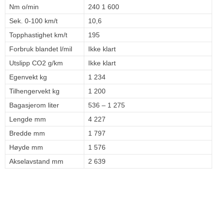
Nm o/min
240 1 600
Sek. 0-100 km/t
10,6
Topphastighet km/t
195
Forbruk blandet l/mil
Ikke klart
Utslipp CO2 g/km
Ikke klart
Egenvekt kg
1 234
Tilhengervekt kg
1 200
Bagasjerom liter
536 – 1 275
Lengde mm
4 227
Bredde mm
1 797
Høyde mm
1 576
Akselavstand mm
2 639