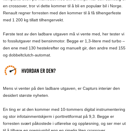
en crossover, tror vi dette kommer til å bli en populær bil i Norge.
Renault regner forresten med den kommer til å få tilhengerfeste
med 1 200 kg tillatt tilhengervekt.
Første test av den ladbare utgaven må vi vente med, her tester vi
to fossilutgaver med bensinmotor. Begge er 1,3-litere med turbo –
den ene med 130 hestekrefter og manuelt gir, den andre med 155
og dobbeltclutch-automat.
Mens vi venter på den ladbare utgaven, er Capturs interiør den
desidert største nyheten.
En ting er at den kommer med 10-tommers digital instrumentering
og stor infotainmentskjerm i porttrettformat på 9,3. Begge er
forresten svært påkostede i utførelse og oppløsning, og ser mer ut
til å tilhøre en premiumbil enn en rimelig liten crossover.