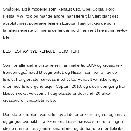
Småbiler, altså modeller som Renault Clio, Opel Corsa, Ford
Fiesta, VW Polo og mange andre, har i flere tiår vært blant det
absolutt mest populære bilene i Europa. I sør brukes de som
familiens eneste bil, mens de lenger nord har vært fine nummer-to-
biler.
LES TEST AV NYE RENAULT CLIO HER!
Som for alle andre bilstørrelser har imidlertid SUV- og crossover-
trenden også nådd B-segmentet, og Nissan som var en av de
første, har gjort stor suksess med Juke. Renault var ikke lenge
etter med første generasjon Captur i 2013, og siden den gang har
klassen vokst voldsomt. I dag eksisterer det rundt 20 ulike
crossovere i småbilstørrelse.
Den store fordelen, ved siden av at de er enklere å gå ut og inn av
og gir god oversikt i trafikken, er at disse crossoverne er aningen
større enn de tradisjonelle småbilene, og de har ofte mer fleksible