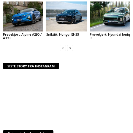
Prøvekjørt: Alpine A290 /
Sniktitt: Hongqi EHS5
Prøvekjørt: Hyundai Ioniq
A390
9
SISTE STORY FRA INSTAGRAM