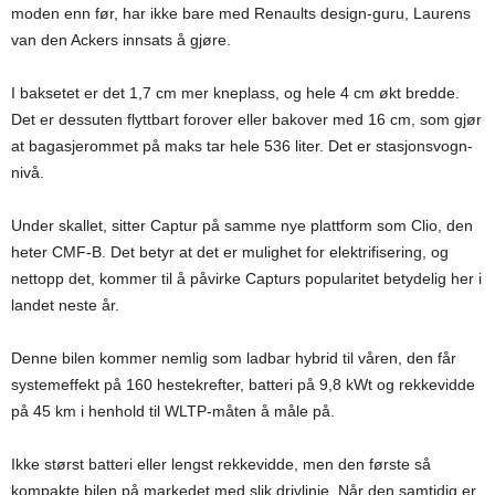
moden enn før, har ikke bare med Renaults design-guru, Laurens
van den Ackers innsats å gjøre.
I baksetet er det 1,7 cm mer kneplass, og hele 4 cm økt bredde.
Det er dessuten flyttbart forover eller bakover med 16 cm, som gjør
at bagasjerommet på maks tar hele 536 liter. Det er stasjonsvogn-
nivå.
Under skallet, sitter Captur på samme nye plattform som Clio, den
heter CMF-B. Det betyr at det er mulighet for elektrifisering, og
nettopp det, kommer til å påvirke Capturs popularitet betydelig her i
landet neste år.
Denne bilen kommer nemlig som ladbar hybrid til våren, den får
systemeffekt på 160 hestekrefter, batteri på 9,8 kWt og rekkevidde
på 45 km i henhold til WLTP-måten å måle på.
Ikke størst batteri eller lengst rekkevidde, men den første så
kompakte bilen på markedet med slik drivlinje. Når den samtidig er