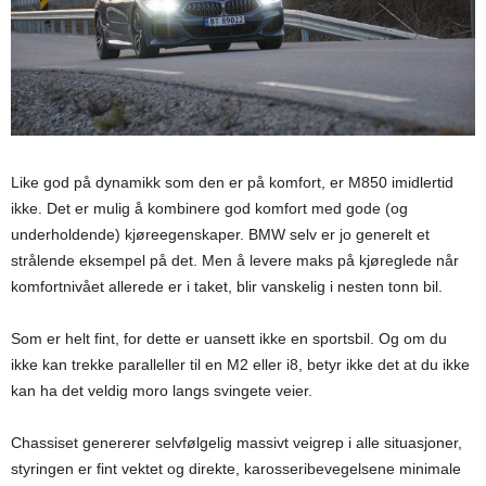
Like god på dynamikk som den er på komfort, er M850 imidlertid
ikke. Det er mulig å kombinere god komfort med gode (og
underholdende) kjøreegenskaper. BMW selv er jo generelt et
strålende eksempel på det. Men å levere maks på kjøreglede når
komfortnivået allerede er i taket, blir vanskelig i nesten tonn bil.
Som er helt fint, for dette er uansett ikke en sportsbil. Og om du
ikke kan trekke paralleller til en M2 eller i8, betyr ikke det at du ikke
kan ha det veldig moro langs svingete veier.
Chassiset genererer selvfølgelig massivt veigrep i alle situasjoner,
styringen er fint vektet og direkte, karosseribevegelsene minimale