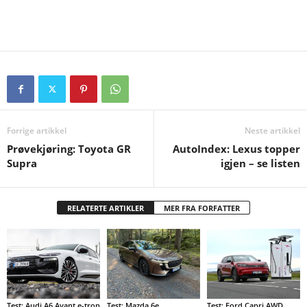
Forrige artikkel
Neste artikkel
Prøvekjøring: Toyota GR
AutoIndex: Lexus topper
Supra
igjen – se listen
RELATERTE ARTIKLER
MER FRA FORFATTER
Test: Audi A6 Avant e-tron
Test: Mazda 6e
Test: Ford Capri AWD