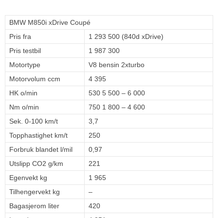
BMW M850i xDrive Coupé
Pris fra
1 293 500 (840d xDrive)
Pris testbil
1 987 300
Motortype
V8 bensin 2xturbo
Motorvolum ccm
4 395
HK o/min
530 5 500 – 6 000
Nm o/min
750 1 800 – 4 600
Sek. 0-100 km/t
3,7
Topphastighet km/t
250
Forbruk blandet l/mil
0,97
Utslipp CO2 g/km
221
Egenvekt kg
1 965
Tilhengervekt kg
–
Bagasjerom liter
420