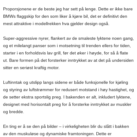
Proporsjonene er de beste jeg har sett på lenge. Dette er ikke bare
BMWs flaggskip for den som liker å kjøre bil, det er definitivt den
mest attraktive i modellrekken hva gjelder design også.
Super-aggressive nyrer, flankert av de smaleste lyktene noen gang,
og et milelangt panser som i motsetning til trenden ellers for tiden,
starter i en forholdsvis lav grill, før det øker i høyde, for så å flate
ut. Bare formen på det forsterker inntrykket av at det på undersiden
sitter en seriøst kraftig motor.
Luftinntak og utslipp langs sidene er både funksjonelle for kjøling
og styring av luftstrømmer for redusert motstand i høy hastighet, og
de setter ekstra sportslig preg. I bakenden er alt, inkludert lyktene,
designet med horisontalt preg for å forsterke inntrykket av muskler
og bredde.
En ting er å se den på bilder – i virkeligheten blir du slått i bakken
av den muskuløse og dynamiske framtoningen. Dette er