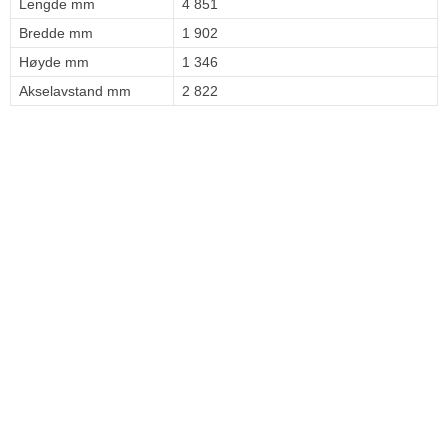
Lengde mm
4 851
Bredde mm
1 902
Høyde mm
1 346
Akselavstand mm
2 822