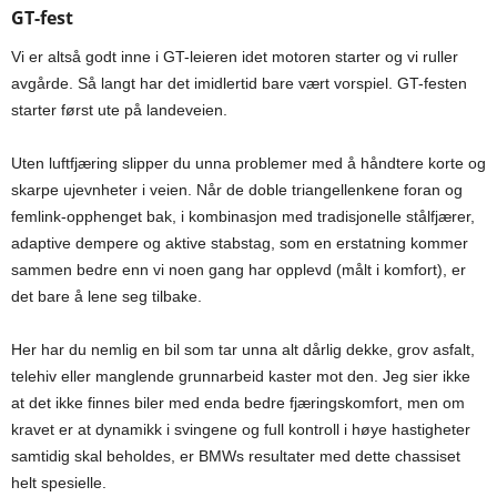
GT-fest
Vi er altså godt inne i GT-leieren idet motoren starter og vi ruller
avgårde. Så langt har det imidlertid bare vært vorspiel. GT-festen
starter først ute på landeveien.
Uten luftfjæring slipper du unna problemer med å håndtere korte og
skarpe ujevnheter i veien. Når de doble triangellenkene foran og
femlink-opphenget bak, i kombinasjon med tradisjonelle stålfjærer,
adaptive dempere og aktive stabstag, som en erstatning kommer
sammen bedre enn vi noen gang har opplevd (målt i komfort), er
det bare å lene seg tilbake.
Her har du nemlig en bil som tar unna alt dårlig dekke, grov asfalt,
telehiv eller manglende grunnarbeid kaster mot den. Jeg sier ikke
at det ikke finnes biler med enda bedre fjæringskomfort, men om
kravet er at dynamikk i svingene og full kontroll i høye hastigheter
samtidig skal beholdes, er BMWs resultater med dette chassiset
helt spesielle.