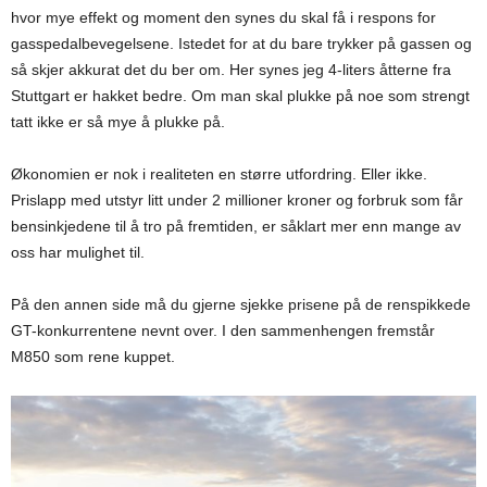
hvor mye effekt og moment den synes du skal få i respons for
gasspedalbevegelsene. Istedet for at du bare trykker på gassen og
så skjer akkurat det du ber om. Her synes jeg 4-liters åtterne fra
Stuttgart er hakket bedre. Om man skal plukke på noe som strengt
tatt ikke er så mye å plukke på.
Økonomien er nok i realiteten en større utfordring. Eller ikke.
Prislapp med utstyr litt under 2 millioner kroner og forbruk som får
bensinkjedene til å tro på fremtiden, er såklart mer enn mange av
oss har mulighet til.
På den annen side må du gjerne sjekke prisene på de renspikkede
GT-konkurrentene nevnt over. I den sammenhengen fremstår
M850 som rene kuppet.