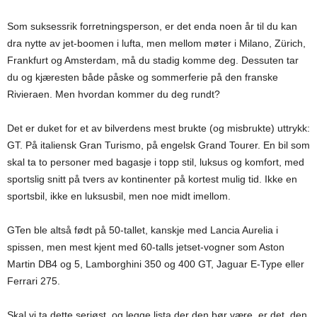
Som suksessrik forretningsperson, er det enda noen år til du kan
dra nytte av jet-boomen i lufta, men mellom møter i Milano, Zürich,
Frankfurt og Amsterdam, må du stadig komme deg. Dessuten tar
du og kjæresten både påske og sommerferie på den franske
Rivieraen. Men hvordan kommer du deg rundt?
Det er duket for et av bilverdens mest brukte (og misbrukte) uttrykk:
GT. På italiensk Gran Turismo, på engelsk Grand Tourer. En bil som
skal ta to personer med bagasje i topp stil, luksus og komfort, med
sportslig snitt på tvers av kontinenter på kortest mulig tid. Ikke en
sportsbil, ikke en luksusbil, men noe midt imellom.
GTen ble altså født på 50-tallet, kanskje med Lancia Aurelia i
spissen, men mest kjent med 60-talls jetset-vogner som Aston
Martin DB4 og 5, Lamborghini 350 og 400 GT, Jaguar E-Type eller
Ferrari 275.
Skal vi ta dette seriøst, og legge lista der den bør være, er det, den