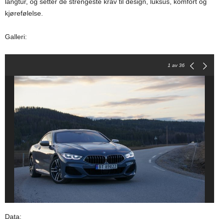
langtur, og setter de strengeste krav til design, luksus, komfort og
kjørefølelse.
Galleri:
1
av 36
Data: