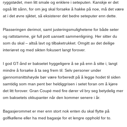
ryggstødet, men litt smale og enklere i seteputen. Kanskje er det
også litt sånn, for om jeg skal forsøke å hakke på noe, må det være
at i det øvre sjiktet, så eksisterer det bedre seteputer enn dette.
Plasseringen derimot, samt justeringsmulighetene for både seter
og rattstamme, gir full pott uansett sammenligning. Her sitter du
som du skal – altså lavt og tilbaketrukket. Omgitt av det deilige
interiøret og med sikten fokusert langt forover.
I god GT-ånd er baksetet hyggeligere å se på enn å sitte i, langt
mindre å forsøke å ta seg frem til. Selv personer under
gjennomsnittshøyde bør være forberedt på å legge hodet til siden
samtidig som man pent ber heldiggrisen i setet foran om å kjøre
det litt forover. Gran Coupé med fire dører vil bry seg betydelig mer
om baksetets okkupanter når den kommer senere i år.
Bagasjerommet er mer enn stort nok enten du skal flytte på
golfkøllene eller ha med bagasje for et lengre opphold for to.