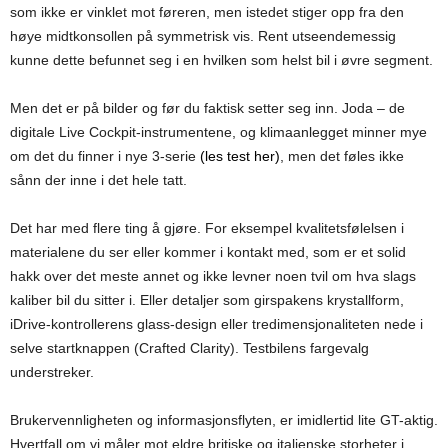
som ikke er vinklet mot føreren, men istedet stiger opp fra den
høye midtkonsollen på symmetrisk vis. Rent utseendemessig
kunne dette befunnet seg i en hvilken som helst bil i øvre segment.
Men det er på bilder og før du faktisk setter seg inn. Joda – de
digitale Live Cockpit-instrumentene, og klimaanlegget minner mye
om det du finner i nye 3-serie
(les test her)
, men det føles ikke
sånn der inne i det hele tatt.
Det har med flere ting å gjøre. For eksempel kvalitetsfølelsen i
materialene du ser eller kommer i kontakt med, som er et solid
hakk over det meste annet og ikke levner noen tvil om hva slags
kaliber bil du sitter i. Eller detaljer som girspakens krystallform,
iDrive-kontrollerens glass-design eller tredimensjonaliteten nede i
selve startknappen (Crafted Clarity). Testbilens fargevalg
understreker.
Brukervennligheten og informasjonsflyten, er imidlertid lite GT-aktig.
Hvertfall om vi måler mot eldre britiske og italienske storheter i