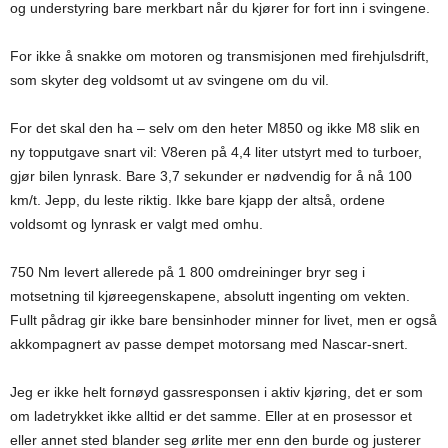
og understyring bare merkbart når du kjører for fort inn i svingene.
For ikke å snakke om motoren og transmisjonen med firehjulsdrift,
som skyter deg voldsomt ut av svingene om du vil.
For det skal den ha – selv om den heter M850 og ikke M8 slik en
ny topputgave snart vil: V8eren på 4,4 liter utstyrt med to turboer,
gjør bilen lynrask. Bare 3,7 sekunder er nødvendig for å nå 100
km/t. Jepp, du leste riktig. Ikke bare kjapp der altså, ordene
voldsomt og lynrask er valgt med omhu.
750 Nm levert allerede på 1 800 omdreininger bryr seg i
motsetning til kjøreegenskapene, absolutt ingenting om vekten.
Fullt pådrag gir ikke bare bensinhoder minner for livet, men er også
akkompagnert av passe dempet motorsang med Nascar-snert.
Jeg er ikke helt fornøyd gassresponsen i aktiv kjøring, det er som
om ladetrykket ikke alltid er det samme. Eller at en prosessor et
eller annet sted blander seg ørlite mer enn den burde og justerer