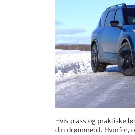
t
e
s
t
e
r
o
g
n
y
h
e
t
e
r
Hvis plass og praktiske lø
din drømmebil. Hvorfor, o