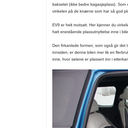
baksetet (ikke bedre bagasjeplass). Som er 
vinkelen på de knærne som har så god pla
EV9 er helt motsatt. Her kjenner du virkel
hatt enestående plassutnyttelse inne i bile
Den firkantede formen, som også gir det tø
innsiden, er denne bilen mer lik en flerbr
inne, hvor setene er plassert inn i etterkan