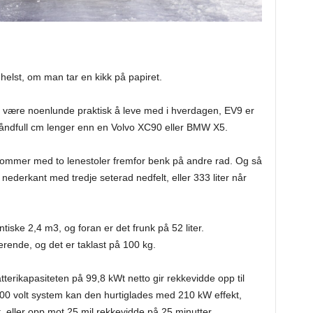
helst, om man tar en kikk på papiret.
å være noenlunde praktisk å leve med i hverdagen, EV9 er
åndfull cm lenger enn en Volvo XC90 eller BMW X5.
 kommer med to lenestoler fremfor benk på andre rad. Og så
nederkant med tredje seterad nedfelt, eller 333 liter når
ntiske 2,4 m3, og foran er det frunk på 52 liter.
erende, og det er taklast på 100 kg.
atterikapasiteten på 99,8 kWt netto gir rekkevidde opp til
800 volt system kan den hurtiglades med 210 kW effekt,
t, eller opp mot 25 mil rekkevidde på 25 minutter.