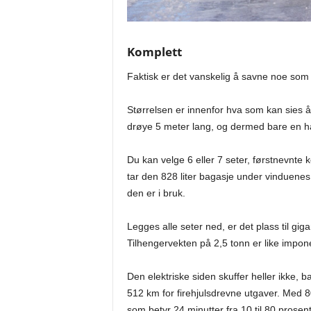
Komplett
Faktisk er det vanskelig å savne noe som 
Størrelsen er innenfor hva som kan sies 
drøye 5 meter lang, og dermed bare en h
Du kan velge 6 eller 7 seter, førstnevnte
tar den 828 liter bagasje under vinduenes 
den er i bruk.
Legges alle seter ned, er det plass til giga
Tilhengervekten på 2,5 tonn er like impon
Den elektriske siden skuffer heller ikke, b
512 km for firehjulsdrevne utgaver. Med 
som betyr 24 minutter fra 10 til 80 prosen