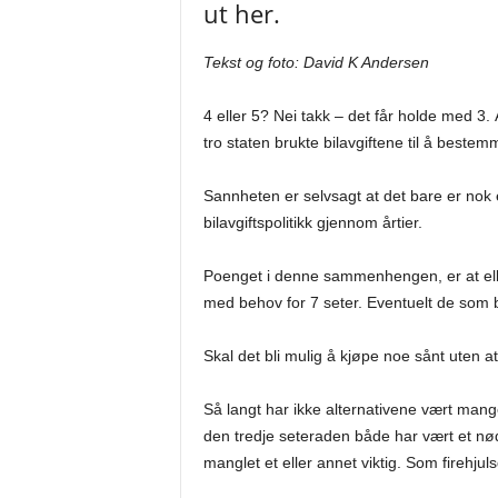
ut her.
Tekst og foto: David K Andersen
4 eller 5? Nei takk – det får holde med 3.
tro staten brukte bilavgiftene til å best
Sannheten er selvsagt at det bare er nok 
bilavgiftspolitikk gjennom årtier.
Poenget i denne sammenhengen, er at elbil
med behov for 7 seter. Eventuelt de som 
Skal det bli mulig å kjøpe noe sånt uten at
Så langt har ikke alternativene vært mange
den tredje seteraden både har vært et nø
manglet et eller annet viktig. Som firehjulsd