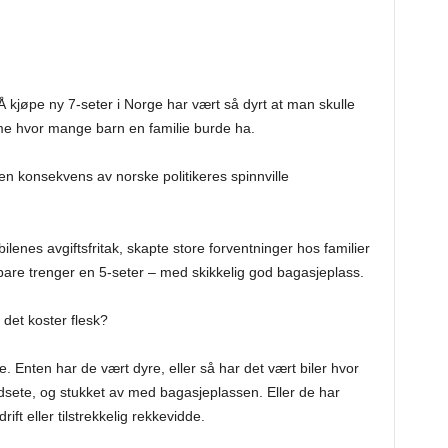
 Å kjøpe ny 7-seter i Norge har vært så dyrt at man skulle
emme hvor mange barn en familie burde ha.
en konsekvens av norske politikeres spinnville
enes avgiftsfritak, skapte store forventninger hos familier
bare trenger en 5-seter – med skikkelig god bagasjeplass.
 det koster flesk?
. Enten har de vært dyre, eller så har det vært biler hvor
dsete, og stukket av med bagasjeplassen. Eller de har
rift eller tilstrekkelig rekkevidde.