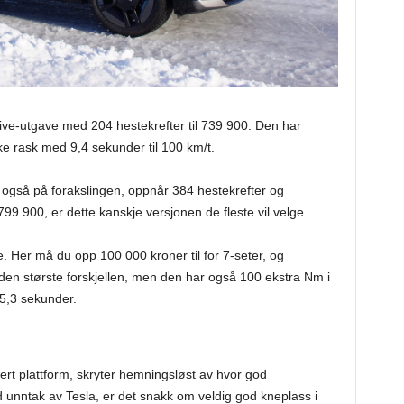
ive-utgave med 204 hestekrefter til 739 900. Den har
e rask med 9,4 sekunder til 100 km/t.
gså på forakslingen, oppnår 384 hestekrefter og
799 900, er dette kanskje versjonen de fleste vil velge.
ne. Her må du opp 100 000 kroner til for 7-seter, og
er den største forskjellen, men den har også 100 ekstra Nm i
5,3 sekunder.
ert plattform, skryter hemningsløst av hvor god
ed unntak av Tesla, er det snakk om veldig god kneplass i