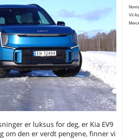
Norris
Vil A
Merce
sninger er luksus for deg, er Kia EV9
g om den er verdt pengene, finner vi