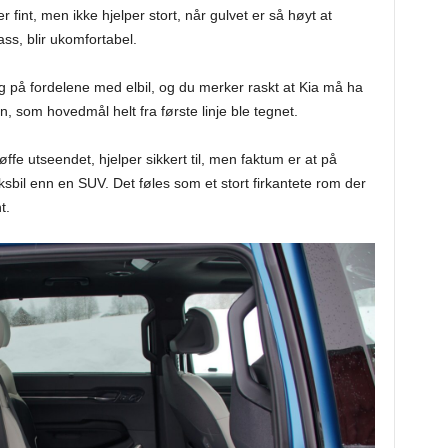
fint, men ikke hjelper stort, når gulvet er så høyt at
ss, blir ukomfortabel.
ig på fordelene med elbil, og du merker raskt at Kia må ha
n, som hovedmål helt fra første linje ble tegnet.
ffe utseendet, hjelper sikkert til, men faktum er at på
uksbil enn en SUV. Det føles som et stort firkantete rom der
t.