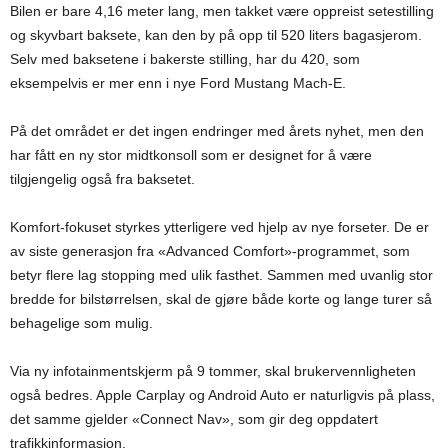
Bilen er bare 4,16 meter lang, men takket være oppreist setestilling
og skyvbart baksete, kan den by på opp til 520 liters bagasjerom.
Selv med baksetene i bakerste stilling, har du 420, som
eksempelvis er mer enn i nye Ford Mustang Mach-E.
På det området er det ingen endringer med årets nyhet, men den
har fått en ny stor midtkonsoll som er designet for å være
tilgjengelig også fra baksetet.
Komfort-fokuset styrkes ytterligere ved hjelp av nye forseter. De er
av siste generasjon fra «Advanced Comfort»-programmet, som
betyr flere lag stopping med ulik fasthet. Sammen med uvanlig stor
bredde for bilstørrelsen, skal de gjøre både korte og lange turer så
behagelige som mulig.
Via ny infotainmentskjerm på 9 tommer, skal brukervennligheten
også bedres. Apple Carplay og Android Auto er naturligvis på plass,
det samme gjelder «Connect Nav», som gir deg oppdatert
trafikkinformasjon.