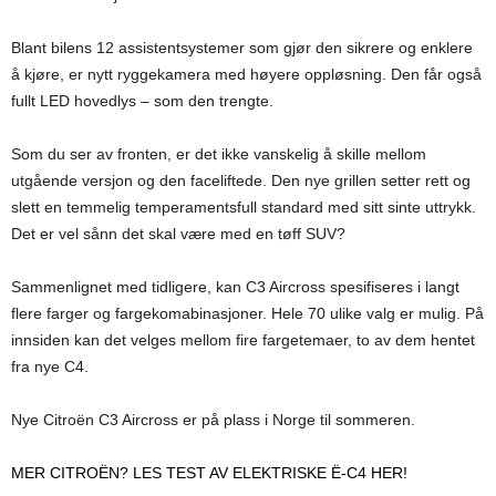
Blant bilens 12 assistentsystemer som gjør den sikrere og enklere
å kjøre, er nytt ryggekamera med høyere oppløsning. Den får også
fullt LED hovedlys – som den trengte.
Som du ser av fronten, er det ikke vanskelig å skille mellom
utgående versjon og den faceliftede. Den nye grillen setter rett og
slett en temmelig temperamentsfull standard med sitt sinte uttrykk.
Det er vel sånn det skal være med en tøff SUV?
Sammenlignet med tidligere, kan C3 Aircross spesifiseres i langt
flere farger og fargekomabinasjoner. Hele 70 ulike valg er mulig. På
innsiden kan det velges mellom fire fargetemaer, to av dem hentet
fra nye C4.
Nye Citroën C3 Aircross er på plass i Norge til sommeren.
MER CITROËN? LES TEST AV ELEKTRISKE Ë-C4 HER!