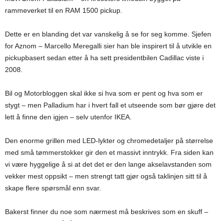
rammeverket til en RAM 1500 pickup.
Dette er en blanding det var vanskelig å se for seg komme. Sjefen
for Aznom – Marcello Meregalli sier han ble inspirert til å utvikle en
pickupbasert sedan etter å ha sett presidentbilen Cadillac viste i
2008.
Bil og Motorbloggen skal ikke si hva som er pent og hva som er
stygt – men Palladium har i hvert fall et utseende som bør gjøre det
lett å finne den igjen – selv utenfor IKEA.
Den enorme grillen med LED-lykter og chromedetaljer på størrelse
med små tømmerstokker gir den et massivt inntrykk. Fra siden kan
vi være hyggelige å si at det det er den lange akselavstanden som
vekker mest oppsikt – men strengt tatt gjør også taklinjen sitt til å
skape flere spørsmål enn svar.
Bakerst finner du noe som nærmest må beskrives som en skuff –