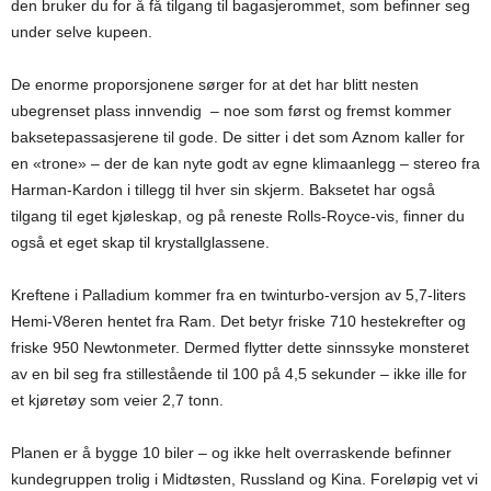
den bruker du for å få tilgang til bagasjerommet, som befinner seg
under selve kupeen.
De enorme proporsjonene sørger for at det har blitt nesten
ubegrenset plass innvendig – noe som først og fremst kommer
baksetepassasjerene til gode. De sitter i det som Aznom kaller for
en «trone» – der de kan nyte godt av egne klimaanlegg – stereo fra
Harman-Kardon i tillegg til hver sin skjerm. Baksetet har også
tilgang til eget kjøleskap, og på reneste Rolls-Royce-vis, finner du
også et eget skap til krystallglassene.
Kreftene i Palladium kommer fra en twinturbo-versjon av 5,7-liters
Hemi-V8eren hentet fra Ram. Det betyr friske 710 hestekrefter og
friske 950 Newtonmeter. Dermed flytter dette sinnssyke monsteret
av en bil seg fra stillestående til 100 på 4,5 sekunder – ikke ille for
et kjøretøy som veier 2,7 tonn.
Planen er å bygge 10 biler – og ikke helt overraskende befinner
kundegruppen trolig i Midtøsten, Russland og Kina. Foreløpig vet vi