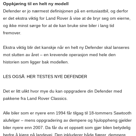
Oppkjøring til en helt ny modell
Defender er jo nærmest definisjonen på en entusiastbil, og derfor
er det ekstra viktig for Land Rover å vise at de bryr seg om eierne,
og ikke minst sørge for at de kan bruke sine biler i lang tid
fremover.
Ekstra viktig blir det kanskje når en helt ny Defender skal lanseres
mot slutten av året – en krevende operasjon med hele den
historien som ligger bak modellen.
LES OGSÅ: HER TESTES NYE DEFENDER
Det er litt ulikt hvor mye du kan oppgradere din Defender med
pakkene fra Land Rover Classics.
Alle biler som er nyere enn 1994 får tilgag til 18-tommers Sawtooth
alufelger – mens oppgradering av dempere og hjuloppheng gjelder
biler nyere enn 2007. Da får du et oppsett som gjør bilen betydelig
bedre å kjøre på landevei. Den inkluderer både fjærer, dempere,