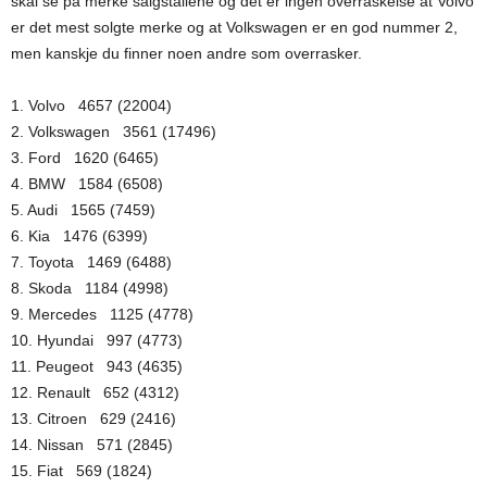
skal se på merke salgstallene og det er ingen overraskelse at Volvo
er det mest solgte merke og at Volkswagen er en god nummer 2,
men kanskje du finner noen andre som overrasker.
1. Volvo 4657 (22004)
2. Volkswagen 3561 (17496)
3. Ford 1620 (6465)
4. BMW 1584 (6508)
5. Audi 1565 (7459)
6. Kia 1476 (6399)
7. Toyota 1469 (6488)
8. Skoda 1184 (4998)
9. Mercedes 1125 (4778)
10. Hyundai 997 (4773)
11. Peugeot 943 (4635)
12. Renault 652 (4312)
13. Citroen 629 (2416)
14. Nissan 571 (2845)
15. Fiat 569 (1824)