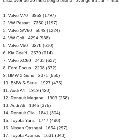
Lista over de 30 mest solgte bilene i Sverige fra Jan – mai:
1. Volvo V70 8959 (1797)
2. VW Passat 7350 (1197)
3. Volvo S/V60 5549 (1224)
4. VW Golf 4294 (938)
5. Volvo V50 3278 (610)
6. Kia Cee’d 2579 (614)
7. Volvo XC60 2433 (637)
8. Ford Focus 2208 (372)
9. BMW 3-Serie 2071 (550)
10. BMW 5-Serie 1927 (475)
11. Audi A4 1919 (420)
12. Renault Megane 1903 (258)
13. Audi A6 1845 (375)
14. Renault Clio 1841 (304)
15. Toyota Yaris 1747 (490)
16. Nissan Qashqai 1654 (297)
17. Toyota Avensis 1631 (343)