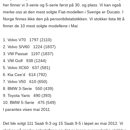
her finner vi 3-serie og 5-serie først på 30. og plass. Vi kan også
merke oss at den mest solgte Fiat-modellen i Sverige er Ducato. I
Norge finnes ikke den på personbilstatistikken. Vi stokker lista litt å
finner de 10 mest solgte modellene i Mai:
1. Volvo V70 1797 (2110)
2. Volvo S/V60 1224 (1837)
3. VW Passat 1197 (1837)
4. VW Golf 938 (1244)
5. Volvo XC60 637 (581)
6. Kia Cee’d 614 (792)
7. Volvo V50 610 (650)
8. BMW 3-Serie 550 (439)
9. Toyota Yaris 490 (393)
10. BMW 5-Serie 475 (549)
I parantes vises mai 2011
Det ble solgt 111 Saab 9-3 og 15 Saab 9-5 i løpet av mai 2012. Vi