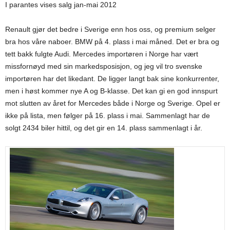
I parantes vises salg jan-mai 2012
Renault gjør det bedre i Sverige enn hos oss, og premium selger
bra hos våre naboer. BMW på 4. plass i mai måned. Det er bra og
tett bakk fulgte Audi. Mercedes importøren i Norge har vært
missfornøyd med sin markedsposisjon, og jeg vil tro svenske
importøren har det likedant. De ligger langt bak sine konkurrenter,
men i høst kommer nye A og B-klasse. Det kan gi en god innspurt
mot slutten av året for Mercedes både i Norge og Sverige. Opel er
ikke på lista, men følger på 16. plass i mai. Sammenlagt har de
solgt 2434 biler hittil, og det gir en 14. plass sammenlagt i år.