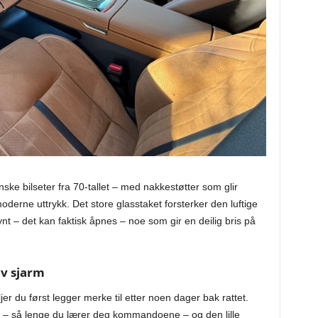
ke bilseter fra 70-tallet – med nakkestøtter som glir
oderne uttrykk. Det store glasstaket forsterker den luftige
pynt – det kan faktisk åpnes – noe som gir en deilig bris på
av sjarm
r du først legger merke til etter noen dager bak rattet.
 – så lenge du lærer deg kommandoene – og den lille