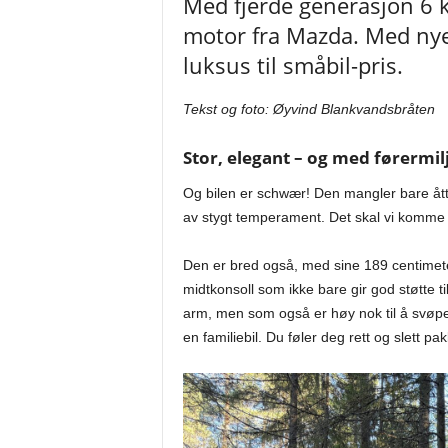
Med fjerde generasjon 6 
motor fra Mazda. Med nye
luksus til småbil-pris.
Tekst og foto: Øyvind Blankvandsbråten
Stor, elegant – og med førermil
Og bilen er schwær! Den mangler bare åt
av stygt temperament. Det skal vi komme ti
Den er bred også, med sine 189 centimeter
midtkonsoll som ikke bare gir god støtte 
arm, men som også er høy nok til å svøpe
en familiebil. Du føler deg rett og slett p