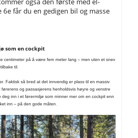
kommer også den første med el-
 6e får du en gedigen bil og masse
jø som en cockpit
te centimeter på å være fem meter lang – men uten et snev
lbake til.
. Faktisk så bred at det innvendig er plass til en massiv
til førerens og passasjerens henholdsvis høyre og venstre
 deg inn i et førermiljø som minner mer om en cockpit enn
akket inn – på den gode måten.