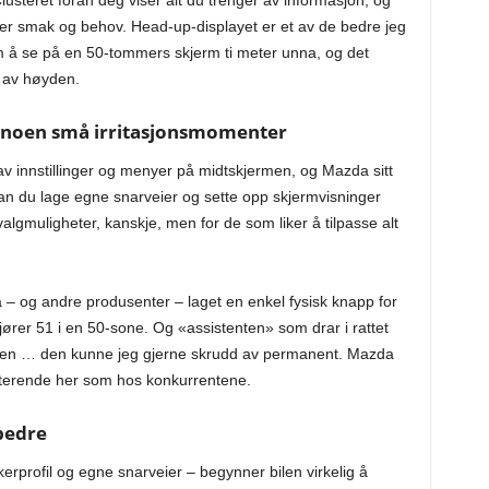
ter smak og behov. Head-up-displayet er et av de bedre jeg
om å se på en 50-tommers skjerm ti meter unna, og det
ng av høyden.
 noen små irritasjonsmomenter
av innstillinger og menyer på midtskjermen, og Mazda sitt
kan du lage egne snarveier og sette opp skjermvisninger
valgmuligheter, kanskje, men for de som liker å tilpasse alt
a – og andre produsenter – laget en enkel fysisk knapp for
ører 51 i en 50-sone. Og «assistenten» som drar i rattet
linjen … den kunne jeg gjerne skrudd av permanent. Mazda
rriterende her som hos konkurrentene.
bedre
kerprofil og egne snarveier – begynner bilen virkelig å