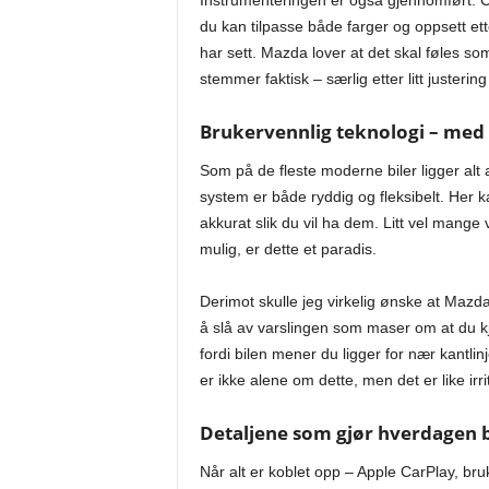
du kan tilpasse både farger og oppsett et
har sett. Mazda lover at det skal føles s
stemmer faktisk – særlig etter litt justeri
Brukervennlig teknologi – med
Som på de fleste moderne biler ligger alt 
system er både ryddig og fleksibelt. Her 
akkurat slik du vil ha dem. Litt vel mange 
mulig, er dette et paradis.
Derimot skulle jeg virkelig ønske at Mazd
å slå av varslingen som maser om at du kj
fordi bilen mener du ligger for nær kant
er ikke alene om dette, men det er like i
Detaljene som gj
ør hverdagen 
Når alt er koblet opp – Apple CarPlay, bru