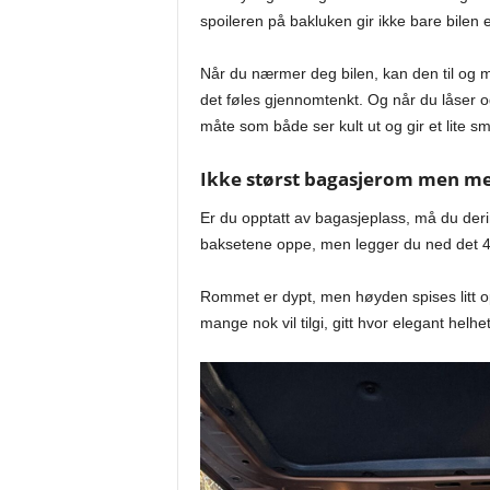
spoileren på bakluken gir ikke bare bilen 
Når du nærmer deg bilen, kan den til og m
det føles gjennomtenkt. Og når du låser o
måte som både ser kult ut og gir et lite smi
Ikke størst bagasjerom men med
Er du opptatt av bagasjeplass, må du deri
baksetene oppe, men legger du ned det 40/
Rommet er dypt, men høyden spises litt o
mange nok vil tilgi, gitt hvor elegant helhe