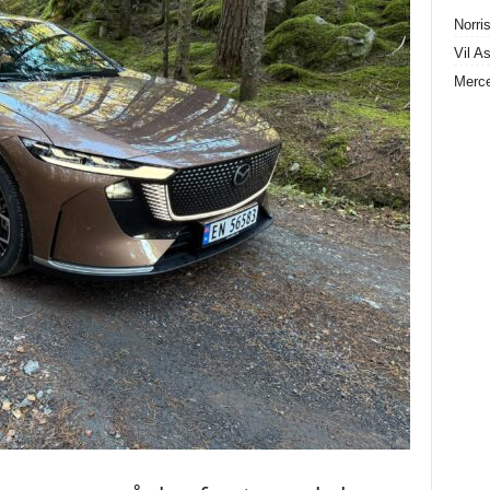
Norris
Vil A
Merce