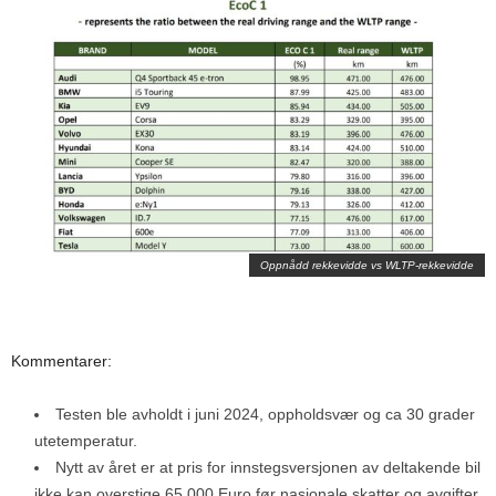
Oppnådd rekkevidde vs WLTP-rekkevidde
Kommentarer:
Testen ble avholdt i juni 2024, oppholdsvær og ca 30 grader
utetemperatur.
Nytt av året er at pris for innstegsversjonen av deltakende bil
ikke kan overstige 65 000 Euro før nasjonale skatter og avgifter.