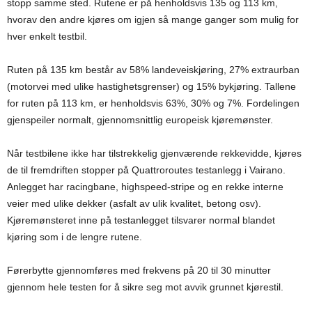
stopp samme sted. Rutene er på henholdsvis 135 og 113 km,
hvorav den andre kjøres om igjen så mange ganger som mulig for
hver enkelt testbil.
Ruten på 135 km består av 58% landeveiskjøring, 27% extraurban
(motorvei med ulike hastighetsgrenser) og 15% bykjøring. Tallene
for ruten på 113 km, er henholdsvis 63%, 30% og 7%. Fordelingen
gjenspeiler normalt, gjennomsnittlig europeisk kjøremønster.
Når testbilene ikke har tilstrekkelig gjenværende rekkevidde, kjøres
de til fremdriften stopper på Quattroroutes testanlegg i Vairano.
Anlegget har racingbane, highspeed-stripe og en rekke interne
veier med ulike dekker (asfalt av ulik kvalitet, betong osv).
Kjøremønsteret inne på testanlegget tilsvarer normal blandet
kjøring som i de lengre rutene.
Førerbytte gjennomføres med frekvens på 20 til 30 minutter
gjennom hele testen for å sikre seg mot avvik grunnet kjørestil.