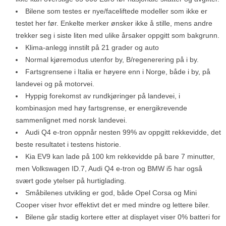
Bilene som testes er nye/faceliftede modeller som ikke er
testet her før. Enkelte merker ønsker ikke å stille, mens andre
trekker seg i siste liten med ulike årsaker oppgitt som bakgrunn.
Klima-anlegg innstilt på 21 grader og auto
Normal kjøremodus utenfor by, B/regenerering på i by.
Fartsgrensene i Italia er høyere enn i Norge, både i by, på
landevei og på motorvei.
Hyppig forekomst av rundkjøringer på landevei, i
kombinasjon med høy fartsgrense, er energikrevende
sammenlignet med norsk landevei.
Audi Q4 e-tron oppnår nesten 99% av oppgitt rekkevidde, det
beste resultatet i testens historie.
Kia EV9 kan lade på 100 km rekkevidde på bare 7 minutter,
men Volkswagen ID.7, Audi Q4 e-tron og BMW i5 har også
svært gode ytelser på hurtiglading.
Småbilenes utvikling er god, både Opel Corsa og Mini
Cooper viser hvor effektivt det er med mindre og lettere biler.
Bilene går stadig kortere etter at displayet viser 0% batteri for