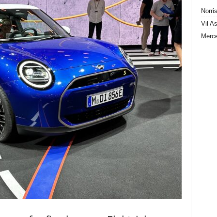
Norris
Vil A
Merce