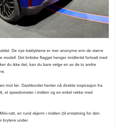
ryddet. De nye baklyktene er mer anonyme enn de større
odell. Det britiske flagget henger imidlertid fortsatt med
iker du ikke det, kan du bare velge en av de to andre
ne.
llen mot før: Dashbordet henter nå direkte inspirasjon fra
att, et speedometer i midten og en enkel rekke med
ni-ratt, en rund skjerm i midten (til erstatning for den
e brytere under.