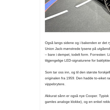
Også langs sidene og i bakenden er det 
Union Jack-mønstrede lysene på utgående m
– bare i dempet, todelt form. Forresten: L
tilgjengelige LED-signaturene for baklykte
Som tar oss inn, og til den største forskje
originalen fra 1959. Den hadde to-eiket r
vippebrytere.
Akkurat sånn er også nye Cooper. Typisk Mi
gamles analoge klokke), og en enkel rekk