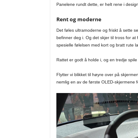
Panelene rundt dette, er helt rene i design
Rent og moderne
Det føles ultramoderne og friskt å sette s
befinner deg i. Og det skjer til tross for at
spesielle følelsen med kort og bratt rute l
Rattet er godt å holde i, og en tredje spile
Flytter vi blikket til høyre over på skjerm
nemlig en av de første OLED-skjermene for b