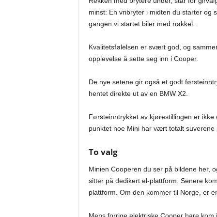
Rekken med brytere under, står for girvalg
minst: En vribryter i midten du starter og 
gangen vi startet biler med nøkkel.
Kvalitetsfølelsen er svært god, og samm
opplevelse å sette seg inn i Cooper.
De nye setene gir også et godt førsteinnt
hentet direkte ut av en BMW X2.
Førsteinntrykket av kjørestillingen er ik
punktet noe Mini har vært totalt suverene 
To valg
Minien Cooperen du ser på bildene her, o
sitter på dedikert el-plattform. Senere
plattform. Om den kommer til Norge, er e
Mens forrige elektriske Cooper bare kom i