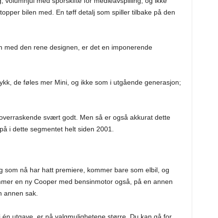
, volumhjul med sporskifte for medieavspilling, og ikke
stopper bilen med. En tøff detalj som spiller tilbake på den
en med den rene designen, er det en imponerende
rykk, de føles mer Mini, og ikke som i utgående generasjon;
ke overraskende svært godt. Men så er også akkurat dette
på i dette segmentet helt siden 2001.
g som nå har hatt premiere, kommer bare som elbil, og
 kommer en ny Cooper med bensinmotor også, på en annen
n annen sak.
 én utgave, er nå valgmulighetene større. Du kan gå for