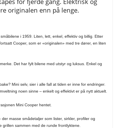
apes for fjerde gang. Elektrisk og
re originalen enn på lenge.
måbilene i 1959. Liten, lett, enkel, effektiv og billig. Etter
rtsatt Cooper, som er «originalen» med tre dører, en liten
merke. Det har fylt bilene med utstyr og luksus. Enkel og
e? Mini selv, sier i alle fall at tiden er inne for endringer.
mveltning noen sinne – enkelt og effektivt er på nytt aktuelt.
rasjonen Mini Cooper hentet.
– der masse smådetaljer som lister, sirkler, profiler og
ske grillen sammen med de runde frontlyktene.