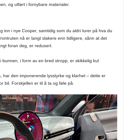
en, og utført i fornybare materialer.
eg inn i nye Cooper, samtidig som du aldri lurer på hva du
 frontruten nå er langt slakere enn tidligere, sånn at det
angt foran deg, er redusert.
 i bunnen, i form av en bred stropp, er skikkelig kul.
en, har den imponerende lysstyrke og klarhet – dette er
il. Forskjellen er til å ta og føle på.