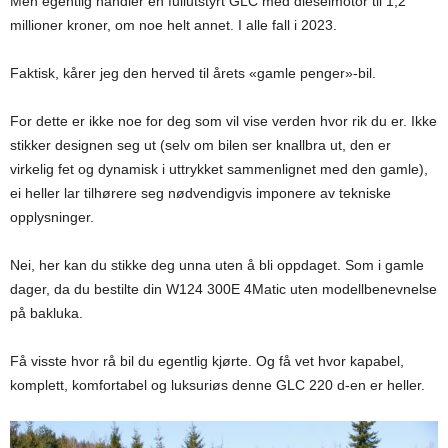
Men egentlig handler en fullutstyrt GLC med dieselmotor til 1,2
millioner kroner, om noe helt annet. I alle fall i 2023.
Faktisk, kårer jeg den herved til årets «gamle penger»-bil.
For dette er ikke noe for deg som vil vise verden hvor rik du er. Ikke
stikker designen seg ut (selv om bilen ser knallbra ut, den er
virkelig fet og dynamisk i uttrykket sammenlignet med den gamle),
ei heller lar tilhørere seg nødvendigvis imponere av tekniske
opplysninger.
Nei, her kan du stikke deg unna uten å bli oppdaget. Som i gamle
dager, da du bestilte din W124 300E 4Matic uten modellbenevnelse
på bakluka.
Få visste hvor rå bil du egentlig kjørte. Og få vet hvor kapabel,
komplett, komfortabel og luksuriøs denne GLC 220 d-en er heller.