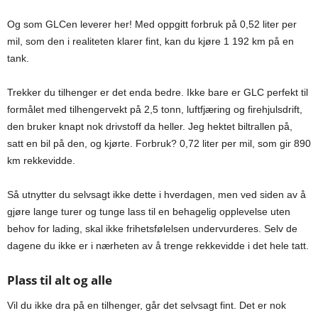
Og som GLCen leverer her! Med oppgitt forbruk på 0,52 liter per
mil, som den i realiteten klarer fint, kan du kjøre 1 192 km på en
tank.
Trekker du tilhenger er det enda bedre. Ikke bare er GLC perfekt til
formålet med tilhengervekt på 2,5 tonn, luftfjæring og firehjulsdrift,
den bruker knapt nok drivstoff da heller. Jeg hektet biltrallen på,
satt en bil på den, og kjørte. Forbruk? 0,72 liter per mil, som gir 890
km rekkevidde.
Så utnytter du selvsagt ikke dette i hverdagen, men ved siden av å
gjøre lange turer og tunge lass til en behagelig opplevelse uten
behov for lading, skal ikke frihetsfølelsen undervurderes. Selv de
dagene du ikke er i nærheten av å trenge rekkevidde i det hele tatt.
Plass til alt og alle
Vil du ikke dra på en tilhenger, går det selvsagt fint. Det er nok