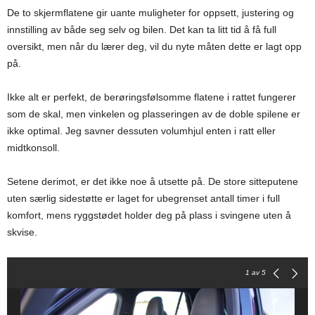
De to skjermflatene gir uante muligheter for oppsett, justering og
innstilling av både seg selv og bilen. Det kan ta litt tid å få full
oversikt, men når du lærer deg, vil du nyte måten dette er lagt opp
på.
Ikke alt er perfekt, de berøringsfølsomme flatene i rattet fungerer
som de skal, men vinkelen og plasseringen av de doble spilene er
ikke optimal. Jeg savner dessuten volumhjul enten i ratt eller
midtkonsoll.
Setene derimot, er det ikke noe å utsette på. De store sitteputene
uten særlig sidestøtte er laget for ubegrenset antall timer i full
komfort, mens ryggstødet holder deg på plass i svingene uten å
skvise.
1
av 5