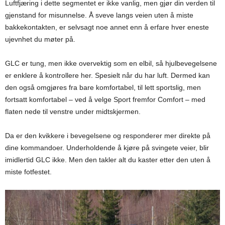
Luftfjæring i dette segmentet er ikke vanlig, men gjør din verden til
gjenstand for misunnelse. Å sveve langs veien uten å miste
bakkekontakten, er selvsagt noe annet enn å erfare hver eneste
ujevnhet du møter på.
GLC er tung, men ikke overvektig som en elbil, så hjulbevegelsene
er enklere å kontrollere her. Spesielt når du har luft. Dermed kan
den også omgjøres fra bare komfortabel, til lett sportslig, men
fortsatt komfortabel – ved å velge Sport fremfor Comfort – med
flaten nede til venstre under midtskjermen.
Da er den kvikkere i bevegelsene og responderer mer direkte på
dine kommandoer. Underholdende å kjøre på svingete veier, blir
imidlertid GLC ikke. Men den takler alt du kaster etter den uten å
miste fotfestet.