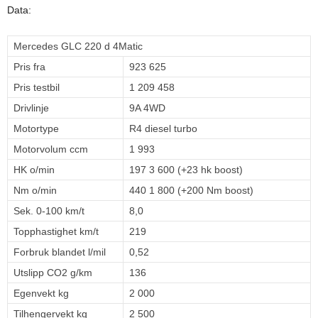
Data:
Mercedes GLC 220 d 4Matic
Pris fra
923 625
Pris testbil
1 209 458
Drivlinje
9A 4WD
Motortype
R4 diesel turbo
Motorvolum ccm
1 993
HK o/min
197 3 600 (+23 hk boost)
Nm o/min
440 1 800 (+200 Nm boost)
Sek. 0-100 km/t
8,0
Topphastighet km/t
219
Forbruk blandet l/mil
0,52
Utslipp CO2 g/km
136
Egenvekt kg
2 000
Tilhengervekt kg
2 500