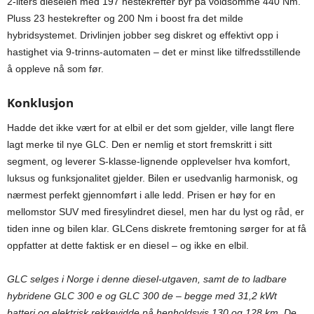
2-liters dieselen med 197 hestekrefter byr på voldsomme 440 Nm.
Pluss 23 hestekrefter og 200 Nm i boost fra det milde
hybridsystemet. Drivlinjen jobber seg diskret og effektivt opp i
hastighet via 9-trinns-automaten – det er minst like tilfredsstillende
å oppleve nå som før.
Konklusjon
Hadde det ikke vært for at elbil er det som gjelder, ville langt flere
lagt merke til nye GLC. Den er nemlig et stort fremskritt i sitt
segment, og leverer S-klasse-lignende opplevelser hva komfort,
luksus og funksjonalitet gjelder. Bilen er usedvanlig harmonisk, og
nærmest perfekt gjennomført i alle ledd. Prisen er høy for en
mellomstor SUV med firesylindret diesel, men har du lyst og råd, er
tiden inne og bilen klar. GLCens diskrete fremtoning sørger for at få
oppfatter at dette faktisk er en diesel – og ikke en elbil.
GLC selges i Norge i denne diesel-utgaven, samt de to ladbare
hybridene GLC 300 e og GLC 300 de – begge med 31,2 kWt
batteri og elektrisk rekkevidde på henholdsvis 130 og 128 km. De