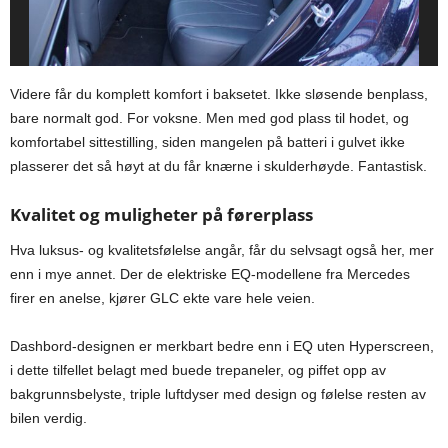
Videre får du komplett komfort i baksetet. Ikke sløsende benplass,
bare normalt god. For voksne. Men med god plass til hodet, og
komfortabel sittestilling, siden mangelen på batteri i gulvet ikke
plasserer det så høyt at du får knærne i skulderhøyde. Fantastisk.
Kvalitet og muligheter på førerplass
Hva luksus- og kvalitetsfølelse angår, får du selvsagt også her, mer
enn i mye annet. Der de elektriske EQ-modellene fra Mercedes
firer en anelse, kjører GLC ekte vare hele veien.
Dashbord-designen er merkbart bedre enn i EQ uten Hyperscreen,
i dette tilfellet belagt med buede trepaneler, og piffet opp av
bakgrunnsbelyste, triple luftdyser med design og følelse resten av
bilen verdig.